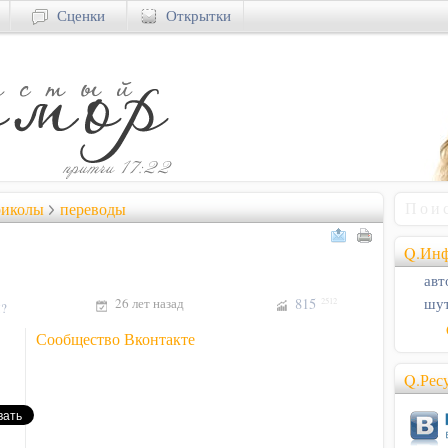
Сценки
Открытки
риколы
переводы
Q.Инф
авт
26 лет назад
815
шут
2512
!?
Сообщество Вконтакте
Q.Рес