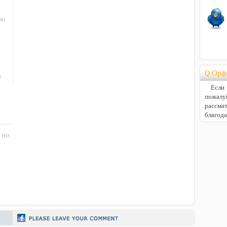
ко
Q.Орф
и
Если В
пожалу
расс
благод
...…
 но