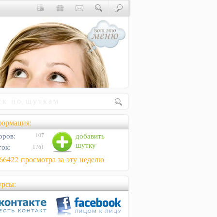
ормация:
оров:
добавить
107
шутку
ок:
1761
66422 просмотра за эту неделю
урсы: