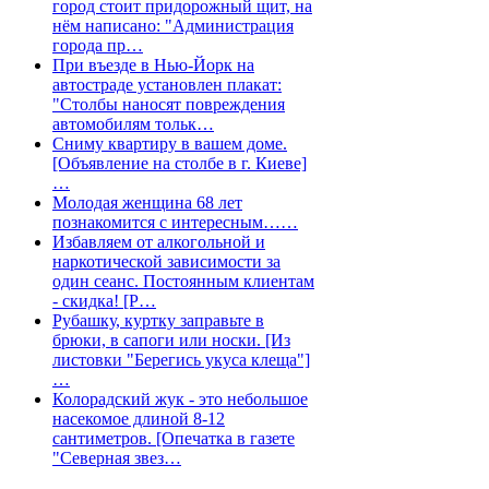
город стоит придорожный щит, на
нём написано: "Администрация
города пр…
При въезде в Нью-Йорк на
автостраде установлен плакат:
"Столбы наносят повреждения
автомобилям тольк…
Сниму квартиру в вашем доме.
[Объявление на столбе в г. Киеве]
…
Молодая женщина 68 лет
познакомится с интересным……
Избавляем от алкогольной и
наркотической зависимости за
один сеанс. Постоянным клиентам
- скидка! [Р…
Рубашку, куртку заправьте в
брюки, в сапоги или носки. [Из
листовки "Берегись укуса клеща"]
…
Колорадский жук - это небольшое
насекомое длиной 8-12
сантиметров. [Опечатка в газете
"Северная звез…