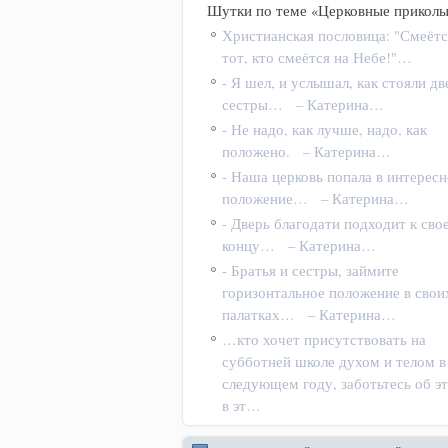
Шутки по теме «Церковные приколы
Христианская пословица: "Смеётс
тот, кто смеётся на Небе!"…
- Я шел, и услышал, как стояли дв
сестры… – Катерина…
- Не надо, как лучше, надо, как
положено. – Катерина…
- Наша церковь попала в интересн
положение… – Катерина…
- Дверь благодати подходит к сво
концу… – Катерина…
- Братья и сестры, займите
горизонтальное положение в свои
палатках… – Катерина…
…кто хочет присутствовать на
субботней школе духом и телом в
следующем году, заботьтесь об э
в эт…