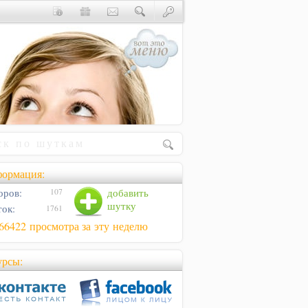
ормация:
оров:
добавить
107
шутку
ок:
1761
66422 просмотра за эту неделю
урсы: