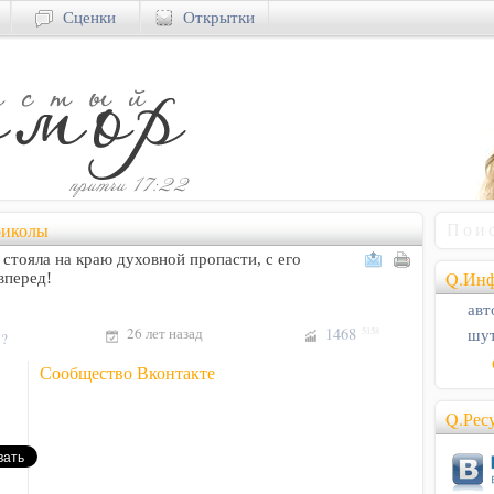
Сценки
Открытки
риколы
 стояла на краю духовной пропасти, с его
Q.Инф
вперед!
авт
26 лет назад
1468
5158
шут
!?
Сообщество Вконтакте
Q.Рес