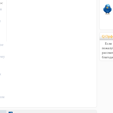
»:
я
е
Q.Орф
Если В
ое
пожалу
расс
ему
благод
х
том