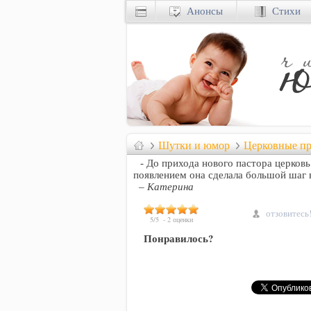
Анонсы
Стихи
Шутки и юмор
Церковные п
- До прихода нового пастора церковь
появлением она сделала большой шаг 
– Катерина
отзовитесь
5
/
5
-
2
оценки
Понравилось?