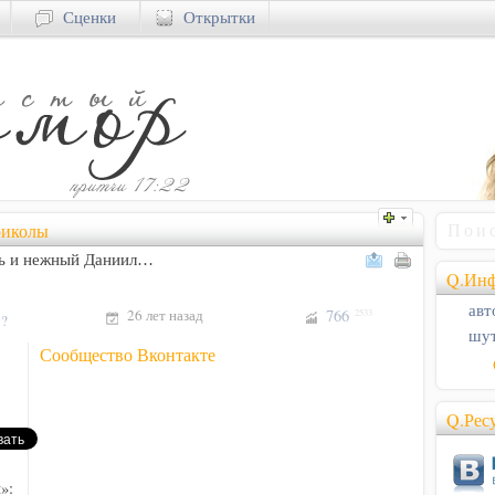
Сценки
Открытки
риколы
рь и нежный Даниил…
Q.Инф
авт
26 лет назад
766
2533
!?
шут
Сообщество Вконтакте
Q.Рес
»: