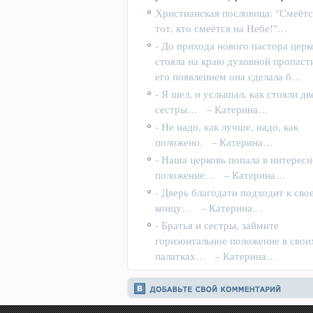
Христианская пословица: "Смеётс
тот, кто смеётся на Небе!"…
- До прихода нового пастора церк
стояла на краю духовной пропасти
его появлением она сделала б…
- Я шел, и услышал, как стояли дв
сестры… – Катерина…
- Не надо, как лучше, надо, как
положено. – Катерина…
- Наша церковь попала в интересн
положение… – Катерина…
- Дверь благодати подходит к сво
концу… – Катерина…
- Братья и сестры, займите
горизонтальное положение в свои
палатках… – Катерина…