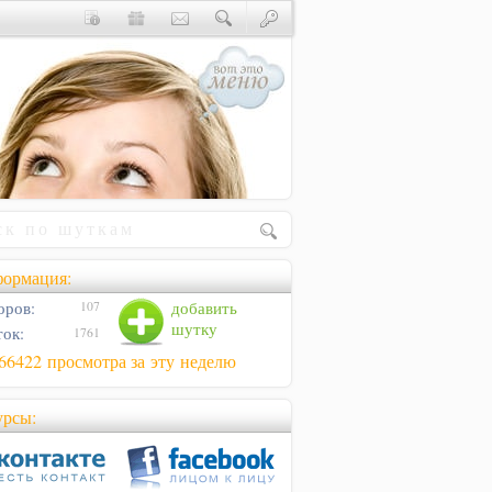
ормация:
оров:
добавить
107
шутку
ок:
1761
66422 просмотра за эту неделю
урсы: