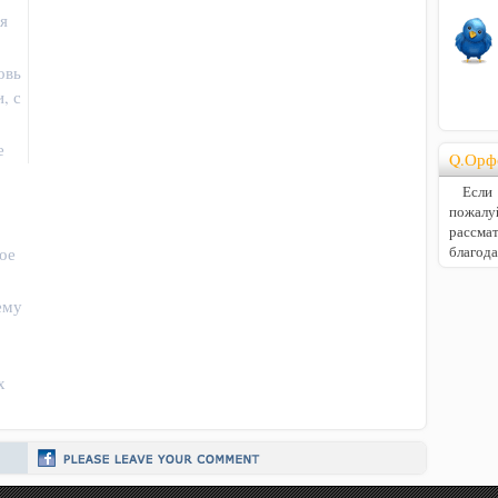
я
овь
, с
е
Q.Орф
Если В
пожалу
расс
благод
ое
ему
х