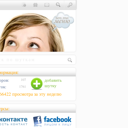
ормация:
оров:
добавить
107
шутку
ок:
1761
66422 просмотра за эту неделю
урсы: