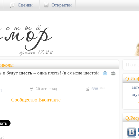
Сценки
Открытки
риколы
ь и будут
шесть
– одна плоть! (в смысле шестой
Q.Инф
авт
26 лет назад
666
2404
!?
шут
Сообщество Вконтакте
Q.Рес
»: