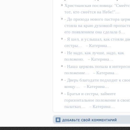
Христианская пословица: "Смеётс
тот, кто смеётся на Небе!"…
- До прихода нового пастора церк
стояла на краю духовной пропасти
его появлением она сделала б…
- Я шел, и услышал, как стояли дв
сестры… – Катерина…
- Не надо, как лучше, надо, как
положено. – Катерина…
- Наша церковь попала в интересн
положение… – Катерина…
- Дверь благодати подходит к сво
концу… – Катерина…
- Братья и сестры, займите
горизонтальное положение в свои
палатках… – Катерина…