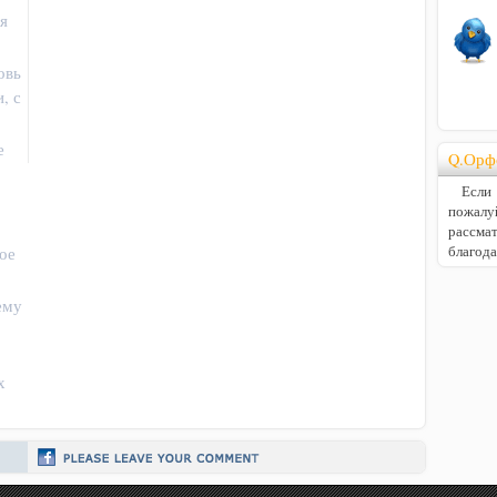
я
овь
, с
е
Q.Орф
Если В
пожалу
расс
благод
ое
ему
х