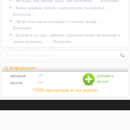
- Не надо, как лучше, надо, как положено. – Катерина…
- Наша церковь попала в интересное положение… –
Катерина…
- Дверь благодати подходит к своему концу… –
Катерина…
- Братья и сестры, займите горизонтальное положение в
своих палатках… – Катерина…
Q.Информация:
авторов:
добавить
107
шутку
шуток:
1761
71938 просмотров за эту неделю