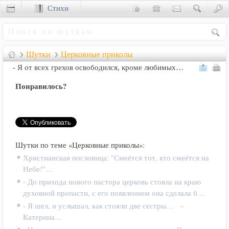
Стихи
Сценки
Шутки
Церковные приколы
- Я от всех грехов освободился, кроме любимых…
Понравилось?
Шутки по теме «Церковные приколы»:
Христианская пословица: "Смеётся тот, кто смеётся на
Небе!"…
- До прихода нового пастора церковь стояла на краю
духовной пропасти, с его появлением она сделала б…
- Я шел, и услышал, как стояли две сестры… –
Катерина…