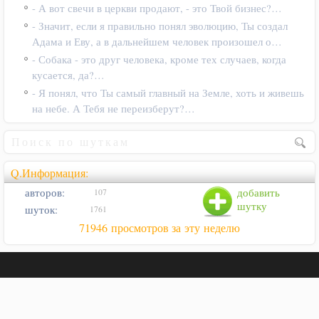
- А вот свечи в церкви продают, - это Твой бизнес?…
- Значит, если я правильно понял эволюцию, Ты создал
Адама и Еву, а в дальнейшем человек произошел о…
- Собака - это друг человека, кроме тех случаев, когда
кусается, да?…
- Я понял, что Ты самый главный на Земле, хоть и живешь
на небе. А Тебя не переизберут?…
Q.Информация:
авторов:
добавить
107
шутку
шуток:
1761
71946 просмотров за эту неделю