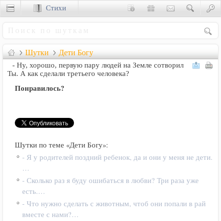
Стихи
Сценки
Шутки
Дети Богу
- Ну, хорошо, первую пару людей на Земле сотворил
Ты. А как сделали третьего человека?
Понравилось?
Шутки по теме «Дети Богу»:
- Я у родителей поздний ребенок, да и они у меня не дети.
…
- Сколько раз я буду ошибаться в любви? Три раза уже
есть.…
- Что нужно сделать с животным, чтоб они попали в рай
вместе с нами?…