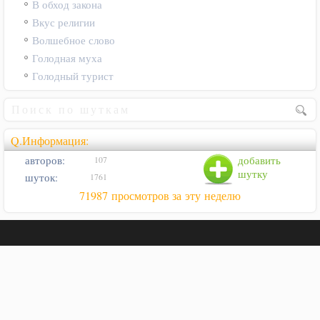
В обход закона
Вкус религии
Волшебное слово
Голодная муха
Голодный турист
Q.Информация:
авторов:
добавить
107
шутку
шуток:
1761
71987 просмотров за эту неделю