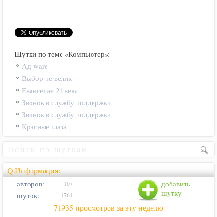
Шутки по теме «Компьютер»:
Aд-ware
Выбор не велик
Евангелие 21 века
Звонок в службу поддержки
Звонок в службу поддержки
Красные глаза
Q.Информация:
авторов:
добавить
107
шутку
шуток:
1761
71935 просмотров за эту неделю