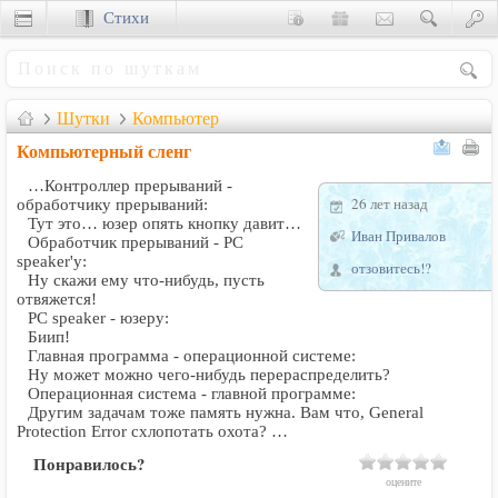
Стихи
Сценки
Шутки
Компьютер
Компьютерный сленг
…Контроллер прерываний -
26 лет назад
обработчику прерываний:
Тут это… юзер опять кнопку давит…
Иван Привалов
Обработчик прерываний - PC
speaker'у:
отзовитесь!?
Ну скажи ему что-нибудь, пусть
отвяжется!
PC speaker - юзеру:
Биип!
Главная программа - операционной системе:
Ну может можно чего-нибудь перераспределить?
Операционная система - главной программе:
Другим задачам тоже память нужна. Вам что, General
Protection Error схлопотать охота? …
Понравилось?
оцените