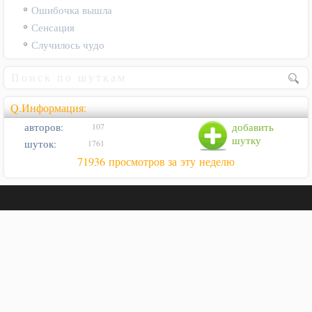
Ошибочка вышла
Сенсация
Случилось чудо
Q.Информация:
авторов:
добавить
107
шутку
шуток:
1761
71936 просмотров за эту неделю