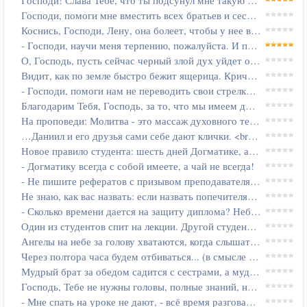
Господи! Слава Тебе, что ты подсунул мне такую сестру! (брат о…
Господи, помоги мне вместить всех братьев и сестер в сердце, чтобы…
Коснись, Господи, Лену, она болеет, чтобы у нее вообще не было…
- Господи, научи меня терпению, пожалуйста. И побыстрее!
О, Господь, пусть сейчас черный злой дух уйдет отсюда, а на его…
Видит, как по земле быстро бежит ящерица. Кричит, захлебываясь от…
- Господи, помоги нам не переводить свои стрелки на других.
Благодарим Тебя, Господь, за то, что мы имеем дыхание в наших…
На проповеди: Молитва - это массаж духовного тела человека...
…Даниил и его друзья сами себе дают клички. <br>&nbsp…
Новое правило студента: шесть дней Догматике, а седьмой – Господу!
- Догматику всегда с собой имеете, а чай не всегда!
- Не пишите рефератов с призывом преподавателя покаяться!
Не знаю, как вас назвать: если назвать попечителями, то неизвестно…
- Сколько времени дается на защиту диплома? Небось, пока не защитишь?!
Один из студентов спит на лекции. Другой студент говорит его соседу…
Ангелы на небе за голову хватаются, когда слышат, как мы толкуем…
Через полтора часа будем отбиваться... (в смысле ложиться спать…
Мудрый брат за обедом садится с сестрами, а мудрая сестра за обедом…
Господь, Тебе не нужны головы, полные знаний, но сердца, полные…
- Мне спать на уроке не дают, - всё время разговаривают!