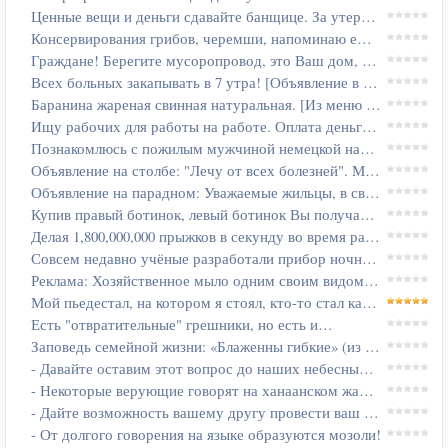
Ценные вещи и деньги сдавайте банщице. За утерянные вещи банщица не…
Консервирования грибов, черемши, напоминаю еще раз, очень опасно…
Граждане! Берегите мусоропровод, это Ваш дом, в котором Вы живете…
Всех больных закапывать в 7 утра! [Объявление в глазном отделении]
Баранина жареная свинная натуральная. [Из меню ресторана]
Ищу рабочих для работы на работе. Оплата деньгами.
Познакомлюсь с пожилым мужчиной немецкой национальности. Отомщу за…
Объявление на столбе: "Лечу от всех болезней". Мимо…
Объявление на парадном: Уважаемые жильцы, в связи с неожиданно…
Купив правый ботинок, левый ботинок Вы получаете - бесплатно!
Делая 1,800,000,000 прыжков в секунду во время разговора, Вы рискуете…
Совсем недавно учёные разработали прибор ночного видения на…
Реклама: Хозяйственное мыло одним своим видом убивает любые бактерии!
Мой пьедестал, на котором я стоял, кто-то стал карябать (об…
Есть "отвратительные" грешники, но есть и…
Заповедь семейной жизни: «Блаженны гибкие» (из книги Л. Самрала…
- Давайте оставим этот вопрос до наших небесных встреч!
- Некоторые верующие говорят на ханаанском жаргоне.
- Дайте возможность вашему другу провести ваш техосмотр!
- От долгого говорения на языке образуются мозоли!