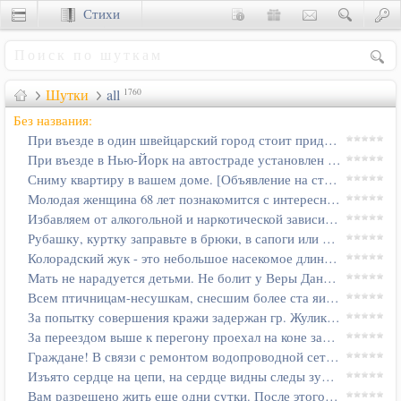
Стихи
Сценки
Шутки
all
1760
Без названия:
При въезде в один швейцарский город стоит придорожный щит, на нём…
При въезде в Нью-Йорк на автостраде установлен плакат: "Столбы…
Сниму квартиру в вашем доме. [Объявление на столбе в г. Киеве]
Молодая женщина 68 лет познакомится с интересным…
Избавляем от алкогольной и наркотической зависимости за один сеанс…
Рубашку, куртку заправьте в брюки, в сапоги или носки. [Из листовки…
Колорадский жук - это небольшое насекомое длиной 8-12 сантиметров…
Мать не нарадуется детьми. Не болит у Веры Даниловны душа за них…
Всем птичницам-несушкам, снесшим более ста яиц, явиться в контору в…
За попытку совершения кражи задержан гр. Жулик. [Из акта]
За переездом выше к перегону проехал на коне запряженный в сани…
Граждане! В связи с ремонтом водопроводной сети в доме 23 января не…
Изъято сердце на цепи, на сердце видны следы зубов. [Из протокола…
Вам разрешено жить еще одни сутки. После этого ничем вам помочь не…