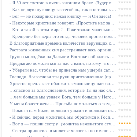
- Я 30 лет состою в очень законном браке. (Зудерман Б. Я.)
- Как первую пуговицу застегнёшь, так и остальные смотреться будут.
- Бог — не пожарник: нажал кнопку — и Он здесь!
- Некоторые христиане говорят: «Простите нас за то, что мы есть».
- Кто я такой в этом мире? - Я же только маленький фитилёчек!
- Крещение без веры это когда человек просто помылся ещё один раз.
В благоприятные времена количество верующих стремительно растет…
Растрата жизненных сил расстраивает весь организм...
Группа молодёжи на Дальнем Востоке собрались в однодневную вылазку на…
Предлагаю помолиться за нас с вами, потому что, если бы нас с вами не…
- Убереги нас, чтобы не принесла нам ущерба сатана…
Господи, благослови эти руки приготовленные [приготовившие] нам…
Христос предлагает обложить смоковницу навозом. Помолимся: Господи…
…спасибо за благословения, которые Ты на нас сливаешь……
…чем больше мы узнаем Бога, тем больше у Него просим…
У меня болеет жена… Просьба помолиться о том, чтобы церковь…
- Помоги нам Боже, полными ушами и полными глазами внимать Тебе!
- И сейчас, перед молитвой, мы обратимся к Господу!
- Вот я — пошли сестру! (молитва неженатого студента).
- Сестра приносила в молитве человека по имени Нину.