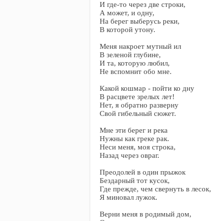
И где-то через две строки,
А может, и одну,
На берег выберусь реки,
В которой утону.
Меня накроет мутный ил
В зеленой глубине,
И та, которую любил,
Не вспомнит обо мне.
Какой кошмар - пойти ко дну
В расцвете зрелых лет!
Нет, я обратно разверну
Свой гибельный сюжет.
Мне эти берег и река
Нужны как греке рак.
Неси меня, моя строка,
Назад через овраг.
Преодолей в один прыжок
Бездарный тот кусок,
Где прежде, чем свернуть в лесок,
Я миновал лужок.
Верни меня в родимый дом,