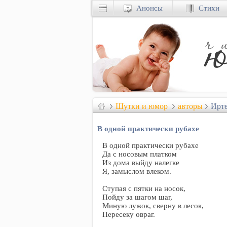
Анонсы
Стихи
Шутки и юмор
авторы
Ирте
В одной практически рубахе
В одной практически рубахе
Да с носовым платком
Из дома выйду налегке
Я, замыслом влеком.
Ступая с пятки на носок,
Пойду за шагом шаг,
Миную лужок, сверну в лесок,
Пересеку овраг.