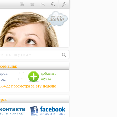
ормация:
оров:
добавить
107
шутку
ок:
1761
66422 просмотра за эту неделю
урсы: