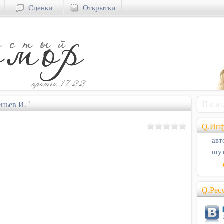
Сценки
Открытки
ньев И.
4
Q.Инф
авт
шут
Q.Рес