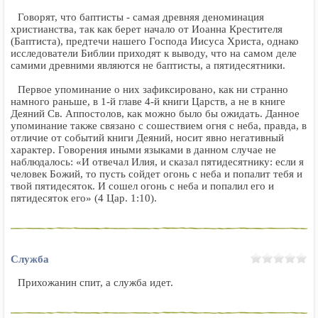
Говорят, что баптисты - самая древняя деноминация
христианства, так как берет начало от Иоанна Крестителя
(Баптиста), предтечи нашего Господа Иисуса Христа, однако
исследователи Библии приходят к выводу, что на самом деле
самими древними являются не баптисты, а пятидесятники.
Первое упоминание о них зафиксировано, как ни странно
намного раньше, в 1-й главе 4-й книги Царств, а не в книге
Деяний Св. Аппостолов, как можно было бы ожидать. Данное
упоминание также связано с сошествием огня с неба, правда, в
отличие от событий книги Деяний, носит явно негативный
характер. Говорения иными языками в данном случае не
наблюдалось: «И отвечал Илия, и сказал пятидесятнику: если я
человек Божий, то пусть сойдет огонь с неба и попалит тебя и
твой пятидесяток. И сошел огонь с неба и попалил его и
пятидесяток его» (4 Цар. 1:10).
Служба
Прихожанин спит, а служба идет.