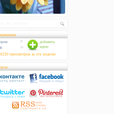
ормация:
оров:
добавить
21
идею
й:
74
38220 просмотров за эту неделю
урсы: