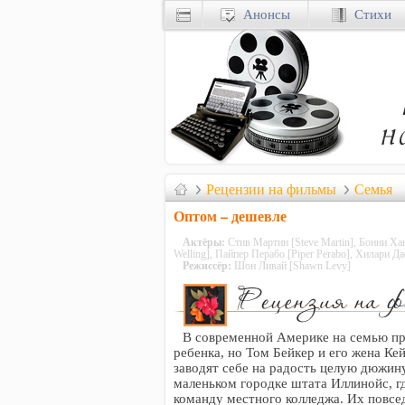
Анонсы
Стихи
Рецензии на фильмы
Семья
Оптом – дешевле
Актёры:
Стив Мартин [Steve Martin], Бонни Ха
Welling], Пайпер Перабо [Piper Perabo], Хилари Д
Режиссёр:
Шон Ливай [Shawn Levy]
В современной Америке на семью при
ребенка, но Том Бейкер и его жена Ке
заводят себе на радость целую дюжину
маленьком городке штата Иллинойс, 
команду местного колледжа. Их повсе