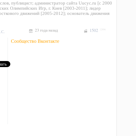
ослов, публицист; администратор сайта Uucyc.ru [с 2000
тских Олимпийских Игр, г. Киев [2003-2011]; лидер
сткового движений [2005-2012]; основатель движения
23 года назад
1502
12896
.С.
Сообщество Вконтакте