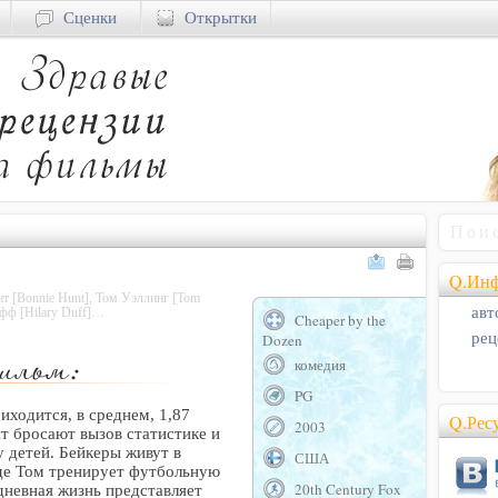
Сценки
Открытки
Q.Инф
нт [Bonnie Hunt], Том Уэллинг [Tom
авт
афф [Hilary Duff]…
Cheaper by the
рец
Dozen
комедия
PG
ходится, в среднем, 1,87
Q.Рес
2003
йт бросают вызов статистике и
 детей. Бейкеры живут в
США
где Том тренирует футбольную
20th Century Fox
дневная жизнь представляет