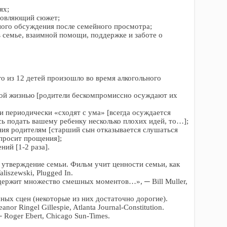
ях;
новляющий сюжет;
ного обсуждения после семейного просмотра;
 семье, взаимной помощи, поддержке и заботе о
го из 12 детей произошло во время алкогольного
ной жизнью [родители бескомпромиссно осуждают их
и периодически «сходят с ума» [всегда осуждается
есь подать вашему ребенку несколько плохих идей, то…];
ния родителям [старший сын отказывается слушаться
 просит прощения];
ний [1-2 раза].
а утверждение семьи. Фильм учит ценности семьи, как
iszewski, Plugged In.
ержит множество смешных моментов…», ─ Bill Muller,
ых сцен (некоторые из них достаточно дорогие).
or Ringel Gillespie, Atlanta Journal-Constitution.
oger Ebert, Chicago Sun-Times.