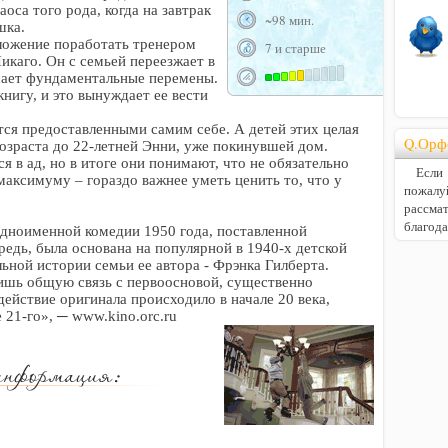
оса того рода, когда на завтрак
~98 мин.
шка.
дложение поработать тренером
7 и старше
икаго. Он с семьей переезжает в
ачает фундаментальные перемены.
нигу, и это вынуждает ее вести
тся предоставленными самим себе. А детей этих целая
Q.Орф
возраста до 22-летней Энни, уже покинувшей дом.
 в ад, но в итоге они понимают, что не обязательно
Если В
максимуму – гораздо важнее уметь ценить то, что у
пожалу
расс
благод
дноименной комедии 1950 года, поставленной
редь, была основана на популярной в 1940-х детской
льной истории семьи ее автора - Фрэнка Гилберта.
шь общую связь с первоосновой, существенно
действие оригинала происходило в начале 20 века,
 21-го», ─ www.kino.orc.ru