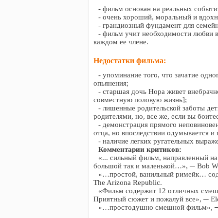
- фильм основан на реальных событи
- очень хороший, моральный и вдох
- грандиозный фундамент для семей
- фильм учит необходимости любви в
каждом ее члене.
Недостатки фильма:
- упоминание того, что зачатие одно
опьянения;
- старшая дочь Нора живет внебрач
совместную половую жизнь];
- лишенные родительской заботы дет
родителями, но, все же, если вы боит
- демонстрация прямого неповинове
отца, но впоследствии одумывается и
- наличие легких ругательных выраже
Комментарии критиков:
«... сильный фильм, направленный н
большой так и маленькой…», ─ Bob Wal
«…простой, ванильный римейк… сод
The Arizona Republic.
«Фильм содержит 12 отличных смешн
Приятный сюжет и пожалуй все», ─ Elean
«…простодушно смешной фильм», ─ R