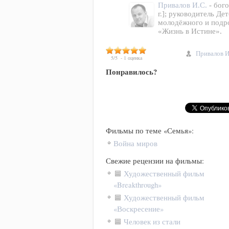
Привалов И.С.
- бог
г.]; руководитель Де
молодёжного и подро
«Жизнь в Истине».
Привалов И
5
/
5
-
1
оценка
Понравилось?
Фильмы по теме «Семья»:
Война миров
Свежие рецензии на фильмы:
Художественный фильм
«Breakthrough»
Художественный фильм
«Воскресение»
Человек из стали