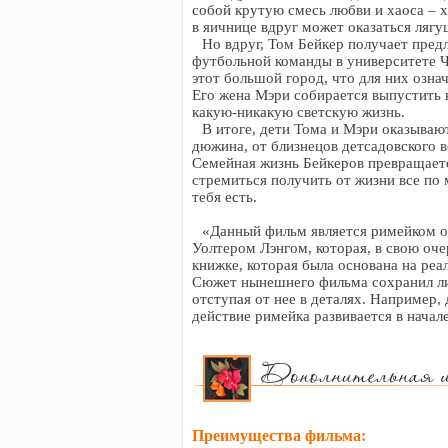
собой крутую смесь любви и хаоса – ха
в яичнице вдруг может оказаться лягу
Но вдруг, Том Бейкер получает пре
футбольной команды в университете Ч
этот большой город, что для них озн
Его жена Мэри собирается выпустить к
какую-никакую светскую жизнь.
В итоге, дети Тома и Мэри оказываю
дюжина, от близнецов детсадовского 
Семейная жизнь Бейкеров превращается
стремиться получить от жизни все по 
тебя есть.
«Данный фильм является римейком о
Уолтером Лэнгом, которая, в свою оче
книжке, которая была основана на реа
Сюжет нынешнего фильма сохранил ли
отступая от нее в деталях. Например, 
действие римейка развивается в начале
Преимущества фильма: