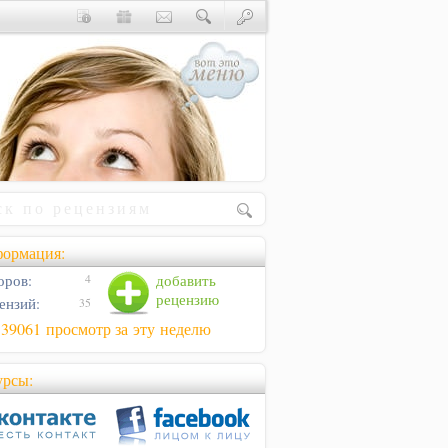
ормация:
оров:
добавить
4
рецензию
ензий:
35
39061 просмотр за эту неделю
урсы: