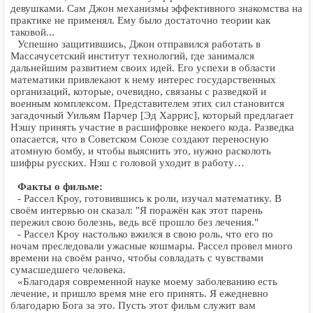
девушками. Сам Джон механизмы эффективного знакомства на
практике не применял. Ему было достаточно теории как
таковой...
Успешно защитившись, Джон отправился работать в
Массачусетский институт технологий, где занимался
дальнейшим развитием своих идей. Его успехи в области
математики привлекают к нему интерес государственных
организаций, которые, очевидно, связаны с разведкой и
военным комплексом. Представителем этих сил становится
загадочный Уильям Парчер [Эд Харрис], который предлагает
Нэшу принять участие в расшифровке некоего кода. Разведка
опасается, что в Советском Союзе создают переносную
атомную бомбу, и чтобы выяснить это, нужно расколоть
шифры русских. Нэш с головой уходит в работу…
Факты о фильме:
- Рассел Кроу, готовившись к роли, изучал математику. В
своём интервью он сказал: "Я поражён как этот парень
пережил свою болезнь, ведь всё прошло без лечения."
- Рассел Кроу настолько вжился в свою роль, что его по
ночам преследовали ужасные кошмары. Рассел провел много
времени на своём ранчо, чтобы совладать с чувствами
сумасшедшего человека.
«Благодаря современной науке моему заболеванию есть
лечение, и пришло время мне его принять. Я ежедневно
благодарю Бога за это. Пусть этот фильм служит вам