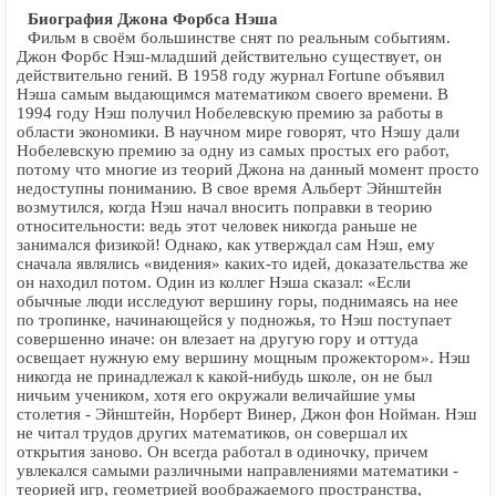
Биография Джона Форбса Нэша
Фильм в своём большинстве снят по реальным событиям.
Джон Форбс Нэш-младший действительно существует, он
действительно гений. В 1958 году журнал Fortune объявил
Нэша самым выдающимся математиком своего времени. В
1994 году Нэш получил Нобелевскую премию за работы в
области экономики. В научном мире говорят, что Нэшу дали
Нобелевскую премию за одну из самых простых его работ,
потому что многие из теорий Джона на данный момент просто
недоступны пониманию. В свое время Альберт Эйнштейн
возмутился, когда Нэш начал вносить поправки в теорию
относительности: ведь этот человек никогда раньше не
занимался физикой! Однако, как утверждал сам Нэш, ему
сначала являлись «видения» каких-то идей, доказательства же
он находил потом. Один из коллег Нэша сказал: «Если
обычные люди исследуют вершину горы, поднимаясь на нее
по тропинке, начинающейся у подножья, то Нэш поступает
совершенно иначе: он влезает на другую гору и оттуда
освещает нужную ему вершину мощным прожектором». Нэш
никогда не принадлежал к какой-нибудь школе, он не был
ничьим учеником, хотя его окружали величайшие умы
столетия - Эйнштейн, Норберт Винер, Джон фон Нойман. Нэш
не читал трудов других математиков, он совершал их
открытия заново. Он всегда работал в одиночку, причем
увлекался самыми различными направлениями математики -
теорией игр, геометрией воображаемого пространства,