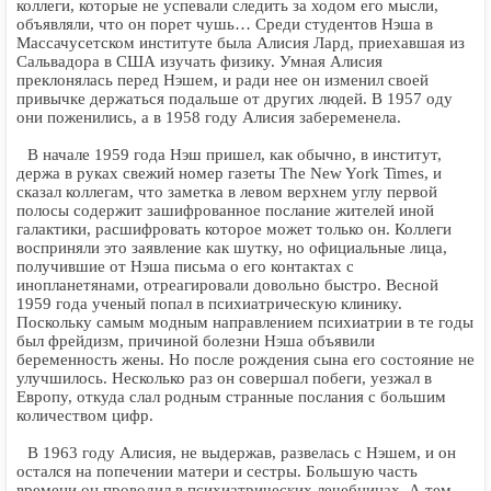
коллеги, которые не успевали следить за ходом его мысли,
объявляли, что он порет чушь… Среди студентов Нэша в
Массачусетском институте была Алисия Лард, приехавшая из
Сальвадора в США изучать физику. Умная Алисия
преклонялась перед Нэшем, и ради нее он изменил своей
привычке держаться подальше от других людей. В 1957 оду
они поженились, а в 1958 году Алисия забеременела.
В начале 1959 года Нэш пришел, как обычно, в институт,
держа в руках свежий номер газеты The New York Times, и
сказал коллегам, что заметка в левом верхнем углу первой
полосы содержит зашифрованное послание жителей иной
галактики, расшифровать которое может только он. Коллеги
восприняли это заявление как шутку, но официальные лица,
получившие от Нэша письма о его контактах с
инопланетянами, отреагировали довольно быстро. Весной
1959 года ученый попал в психиатрическую клинику.
Поскольку самым модным направлением психиатрии в те годы
был фрейдизм, причиной болезни Нэша объявили
беременность жены. Но после рождения сына его состояние не
улучшилось. Несколько раз он совершал побеги, уезжал в
Европу, откуда слал родным странные послания с большим
количеством цифр.
В 1963 году Алисия, не выдержав, развелась с Нэшем, и он
остался на попечении матери и сестры. Большую часть
времени он проводил в психиатрических лечебницах. А тем