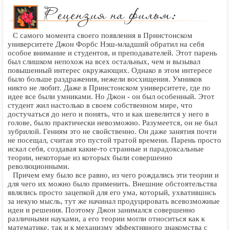
С самого момента своего появления в Принстонском
университете Джон Форбс Нэш-младший обратил на себя
особое внимание и студентов, и преподавателей. Этот парень
был слишком непохож на всех остальных, чем и вызывал
повышенный интерес окружающих. Однако в этом интересе
было больше раздражения, нежели восхищения. Умников
никто не любит. Даже в Принстонском университете, где по
идее все были умниками. Но Джон - он был особенный. Этот
студент жил настолько в своем собственном мире, что
достучаться до него и понять, что и как шевелится у него в
голове, было практически невозможно. Разумеется, он не был
зубрилой. Гениям это не свойственно. Он даже занятия почти
не посещал, считая это пустой тратой времени. Парень просто
искал себя, создавая какие-то странные и парадоксальные
теории, некоторые из которых были совершенно
революционными.
Причем ему было все равно, из чего рождались эти теории и
для чего их можно было применить. Внешние обстоятельства
являлись просто зацепкой для его ума, который, ухватившись
за некую мысль, тут же начинал продуцировать всевозможные
идеи и решения. Поэтому Джон занимался совершенно
различными науками, а его теории могли относиться как к
математике, так и к механизму эффективного знакомства с