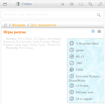
Стихи
Сценки
Фильмы
Дух. реальность
Игры разума
Актёры:
Рассел Кроу, Эд Харрис, Дженнифер
Коннелли, Пол Беттани, Адам Голдберг, Вивьен
A Beautiful Mind
Кардоне, Джад Хирш, Джош Лукас, Энтони Рэп.
Режиссёр:
Рон Ховард
драма
PG-13
2001
США
Universal Pictures ::
DreamWorks
~134 мин.
$40 млн. млн.
18 и старше