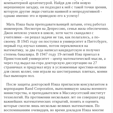
компьютерной архитектурой. Найдя для себя новую
нерешенную загадку, он подходил к ней с такой точки зрения,
которую другие люди считали наивной и непродуктивной -
однако именно это и приводило его к успеху!
Мать Нэша была преподавательницей латыни, отец работал
инженером. Несмотря на Депрессию, семья жила обеспеченно.
Джон неплохо учился в школе, хотя часто скандалил с
учителями - он решал задачи не так, как полагалось, а по-
своему. В 1945 году он поступил в университет в Питтсбурге,
первый год изучал химию, потом переключился на
математику, за два года написал кандидатскую и получил
степень бакалавра. В 1947 году 19-летний Нэш приехал в
Принстонский университет - центр математической мысли, а
через год выдал на-гора докторскую диссертацию на 27
страничках и придумал игру в усложненные крестики-нолики
для своих коллег, они играли на шестигранных плитках, коими
был вымощен пол.
После защиты докторской Нэша пригласили консультантом в
корпорацию Rand Corporation, выполнявшую заказы военного
министерства, и преподавателем в Массачусетский институт
технологий. На протяжении нескольких лет он совершил ряд
важнейших математических открытий, понять и оценить
которые смогли лишь несколько великих математиков. По
воспоминаниям очевидцев, во время докладов Нэша многие