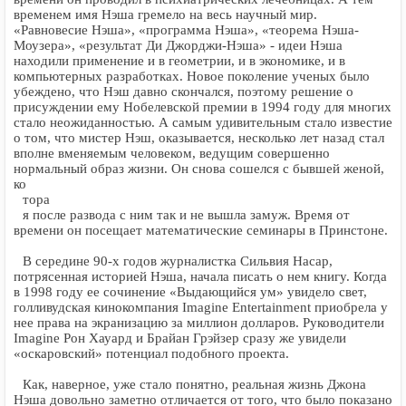
временем имя Нэша гремело на весь научный мир.
«Равновесие Нэша», «программа Нэша», «теорема Нэша-
Моузера», «результат Ди Джорджи-Нэша» - идеи Нэша
находили применение и в геометрии, и в экономике, и в
компьютерных разработках. Новое поколение ученых было
убеждено, что Нэш давно скончался, поэтому решение о
присуждении ему Нобелевской премии в 1994 году для многих
стало неожиданностью. А самым удивительным стало известие
о том, что мистер Нэш, оказывается, несколько лет назад стал
вполне вменяемым человеком, ведущим совершенно
нормальный образ жизни. Он снова сошелся с бывшей женой,
ко
тора
я после развода с ним так и не вышла замуж. Время от
времени он посещает математические семинары в Принстоне.
В середине 90-х годов журналистка Сильвия Насар,
потрясенная историей Нэша, начала писать о нем книгу. Когда
в 1998 году ее сочинение «Выдающийся ум» увидело свет,
голливудская кинокомпания Imagine Entertainment приобрела у
нее права на экранизацию за миллион долларов. Руководители
Imagine Рон Хауард и Брайан Грэйзер сразу же увидели
«оскаровский» потенциал подобного проекта.
Как, наверное, уже стало понятно, реальная жизнь Джона
Нэша довольно заметно отличается от того, что было показано