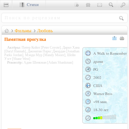
Стихи
Сценки
Фильмы
Любовь
Памятная прогулка
Актёры:
Питер Койот [Peter Coyote], Дарил Хана
[Daryl Hannah], Джонатан Паркс Джордан [Jonathan
A Walk to Remember
Parks Jordan], Мэнди Мур [Mandy Moore], Шейн
Уэст [Shane West]
драма
Режиссёр:
Адам Шенкман [Adam Shankman]
PG
2002
США
Warner Bros
~98 мин.
18-30 лет