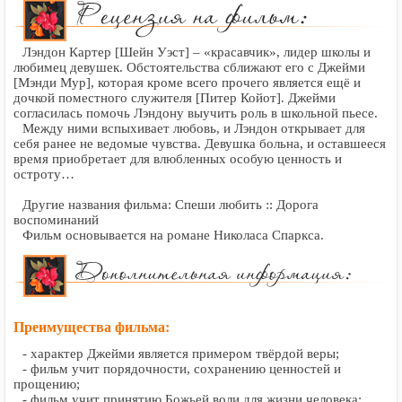
Лэндон Картер [Шейн Уэст] – «красавчик», лидер школы и
любимец девушек. Обстоятельства сближают его с Джейми
[Мэнди Мур], которая кроме всего прочего является ещё и
дочкой поместного служителя [Питер Койот]. Джейми
согласилась помочь Лэндону выучить роль в школьной пьесе.
Между ними вспыхивает любовь, и Лэндон открывает для
себя ранее не ведомые чувства. Девушка больна, и оставшееся
время приобретает для влюбленных особую ценность и
остроту…
Другие названия фильма: Спеши любить :: Дорога
воспоминаний
Фильм основывается на романе Николаса Спаркса.
Преимущества фильма:
- характер Джейми является примером твёрдой веры;
- фильм учит порядочности, сохранению ценностей и
прощению;
- фильм учит принятию Божьей воли для жизни человека;