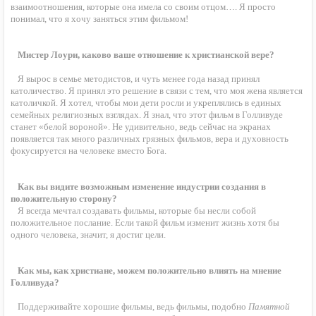
взаимоотношения, которые она имела со своим отцом…. Я просто
понимал, что я хочу заняться этим фильмом!
Мистер Лоури, каково ваше отношение к христианской вере?
Я вырос в семье методистов, и чуть менее года назад принял
католичество. Я принял это решение в связи с тем, что моя жена является
католичкой. Я хотел, чтобы мои дети росли и укреплялись в единых
семейных религиозных взглядах. Я знал, что этот фильм в Голливуде
станет «белой вороной». Не удивительно, ведь сейчас на экранах
появляется так много различных грязных фильмов, вера и духовность
фокусируется на человеке вместо Бога.
Как вы видите возможным изменение индустрии создания в
положительную сторону?
Я всегда мечтал создавать фильмы, которые бы несли собой
положительное послание. Если такой фильм изменит жизнь хотя бы
одного человека, значит, я достиг цели.
Как мы, как христиане, можем положительно влиять на мнение
Голливуда?
Поддерживайте хорошие фильмы, ведь фильмы, подобно
Памятной