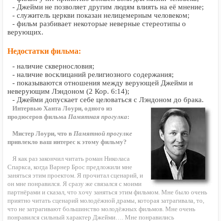
- Джейми не позволяет другим людям влиять на её мнение;
- служитель церкви показан нелицемерным человеком;
- фильм разбивает некоторые неверные стереотипы о
верующих.
Недостатки фильма:
- наличие сквернословия;
- наличие восклицаний религиозного содержания;
- показываются отношения между верующей Джейми и
неверующим Лэндоном (2 Кор. 6:14);
- Джейми допускает себе целоваться с Лэндоном до брака.
Интервью Ханта Лоури, одного из
продюсеров фильма
Памятная прогулка
:
Мистер Лоури, что в
Памятной прогулке
привлекло ваш интерес к этому фильму?
Я как раз закончил читать роман Николаса
Спаркса, когда Варнер Брос предложили мне
заняться этим проектом. Я прочитал сценарий, и
он мне понравился. Я сразу же связался с моими
партнёрами и сказал, что хочу заняться этим фильмом. Мне было очень
приятно читать сценарий молодёжной драмы, которая затрагивала, то,
что не затрагивают большинство молодёжных фильмов. Мне очень
понравился сильный характер Джейми…. Мне понравились