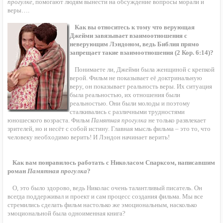
прогулке
, помогают людям вынести на обсуждение вопросы морали и
веры….
Как вы относитесь к тому что верующая
Джейми завязывает взаимоотношения с
неверующим Лэндоном, ведь Библия прямо
запрещает такие взаимоотношения (2 Кор. 6:14)?
Понимаете ли, Джейми была женщиной с крепкой
верой. Фильм не показывает её доктринальную
веру, он показывает реальность веры. Их ситуация
была реальностью, их отношения были
реальностью. Они были молоды и поэтому
сталкивались с различными трудностями
юношеского возраста. Фильм
Памятная прогулка
не только развлекает
зрителей, но и несёт с собой истину. Главная мысль фильма – это то, что
человеку необходимо верить! И Лэндон начинает верить!
Как вам понравилось работать с Николасом Спарксом, написавшим
роман
Памятная прогулка
?
О, это было здорово, ведь Николас очень талантливый писатель. Он
всегда поддерживал и проект и сам процесс создания фильма. Мы все
стремились сделать фильм настолько же эмоциональным, насколько
эмоциональной была одноименная книга?