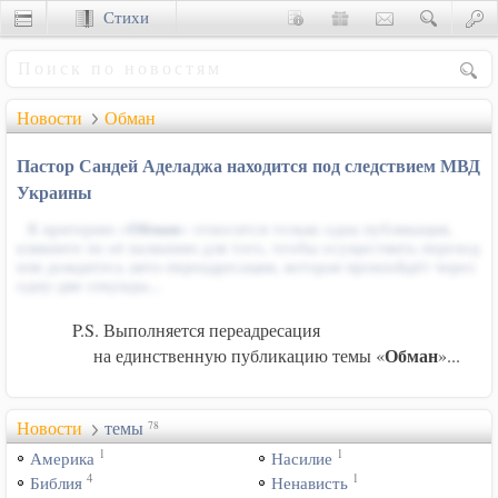
Стихи
Сценки
Новости
Обман
Пастор Сандей Аделаджа находится под следствием МВД
Украины
К критерию «
Обман
» относится только одна публикация,
кликните по её названию для того, чтобы осуществить переход
или дождитесь авто-переадресации, которая произойдёт через
одну-две секунды...
P.S. Выполняется переадресация
Обман
на единственную публикацию темы «
»...
Новости
темы
78
1
1
Америка
Насилие
4
1
Библия
Ненависть