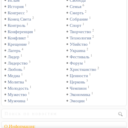
Ислам
Свобода
1
6
История
Семья
3
2
Конгресс
Смерть
2
1
Конец Света
Собрание
1
1
Контроль
Спорт
1
2
Конференция
Творчество
1
2
Конфликт
Технология
2
1
Крещение
Убийство
4
2
Лагерь
Украина
1
1
Лидер
Фестиваль
3
1
Лидерство
Форум
2
2
Любовь
Христианство
1
1
Медиа
Ценности
6
3
Молитва
Церковь
1
1
Молодость
Чемпион
1
1
Мужество
Экономика
1
1
Мужчина
Эмоции
Q.Информация: