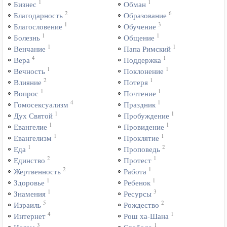
1
1
Бизнес
Обман
2
6
Благодарность
Образование
1
3
Благословение
Обучение
1
1
Болезнь
Общение
1
1
Венчание
Папа Римский
4
1
Вера
Поддержка
1
1
Вечность
Поклонение
2
1
Влияние
Потеря
1
1
Вопрос
Почтение
4
1
Гомосексуализм
Праздник
1
1
Дух Святой
Пробуждение
1
1
Евангелие
Провидение
1
1
Евангелизм
Проклятие
1
2
Еда
Проповедь
2
1
Единство
Протест
2
1
Жертвенность
Работа
1
1
Здоровье
Ребенок
1
3
Знамения
Ресурсы
5
2
Израиль
Рождество
4
1
Интернет
Рош ха-Шана
3
1