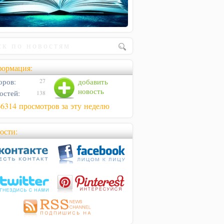
ормация:
оров:
добавить
27
новость
остей:
138
66314 просмотров за эту неделю
ости: