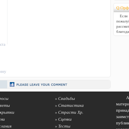
Q.Орф
Если В
пожалу
расс
благод
кта
ину
росы
Свадьбы
Авто
»
матер
веты
Статистика
»
прин
крытки
Страсти Хр.
»
заимс
сни
Сценки
»
публик
слания
Тесты
»