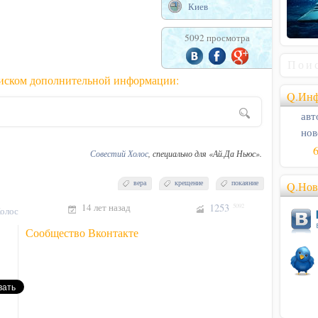
Киев
5092 просмотра
оиском дополнительной информации:
Q.Инф
авт
нов
Совестий Холос
, специально для «Ай.Да Ньюс».
вера
крещение
покаяние
Q.Нов
14 лет назад
1253
5092
олос
Сообщество Вконтакте