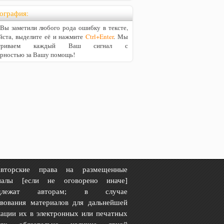
ография:
ы заметили любого рода ошибку в тексте,
йста, выделите её и нажмите
Ctrl+Enter
. Мы
матриваем каждый Ваш сигнал с
арностью за Вашу помощь!
рские права на размещенные
иалы [если не оговорено иначе]
адлежат авторам; в случае
твования материалов для дальнейшей
ации их в электронных или печатных