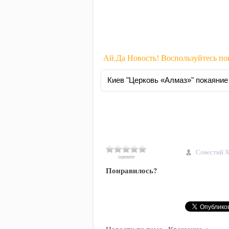
Ай.Да Новость! Воспользуйтесь п
Совестий Х
оцените
Понравилось?