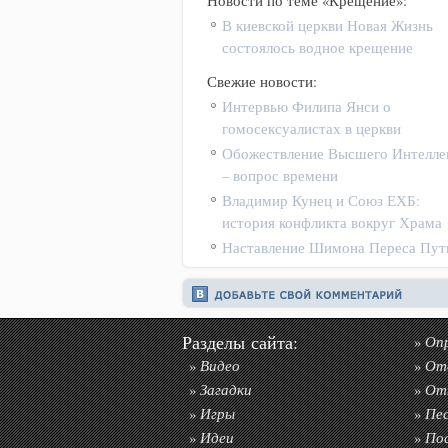
Новости по теме «Крещение»:
В киевской церкви Новая Жизнь
состоялось водное крещение
Свежие новости:
Интервью Филипа Янси о
гомосексуалистах в церкви
Обожествление Высшего Интелле
– вопрос времени
Владимир Кунец и Союз ЕХБ:
история конфликта вокруг Храма
Наставление Шимона Переса Пут
Разделы сайта:
Оп
»
Видео
От
»
»
Загадки
От
»
»
Игры
Пе
»
»
Идеи
По
»
»