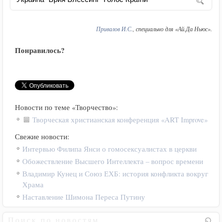
Привалов И.С.
, специально для «Ай.Да Ньюс».
Понравилось?
Новости по теме «Творчество»:
Творческая христианская конференция «ART Improve»
Свежие новости:
Интервью Филипа Янси о гомосексуалистах в церкви
Обожествление Высшего Интеллекта – вопрос времени
Владимир Кунец и Союз ЕХБ: история конфликта вокруг
Храма
Наставление Шимона Переса Путину