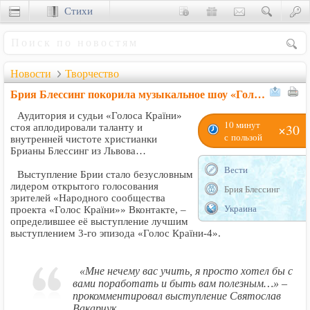
Стихи
Сценки
Новости
Творчество
Брия Блессинг покорила музыкальное шоу «Голос» с первого раз
Аудитория и судьи «Голоса Країни»
10 минут
×30
стоя аплодировали таланту и
с пользой
внутренней чистоте христианки
Брианы Блессинг из Львова…
Вести
Выступление Брии стало безусловным
лидером открытого голосования
Брия Блессинг
зрителей «Народного сообщества
Украина
проекта «Голос Країни»» Вконтакте, –
определившее её выступление лучшим
выступлением 3-го эпизода «Голос Країни-4».
«Мне нечему вас учить, я просто хотел бы с
вами поработать и быть вам полезным…» –
прокомментировал выступление Святослав
Вакарчук.