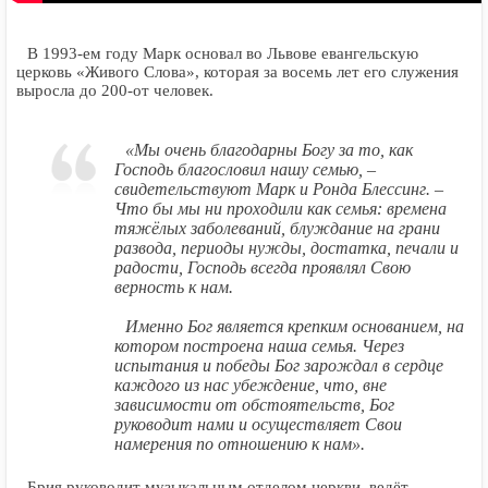
В 1993-ем году Марк основал во Львове евангельскую
церковь «Живого Слова», которая за восемь лет его служения
выросла до 200-от человек.
«Мы очень благодарны Богу за то, как
Господь благословил нашу семью, –
свидетельствуют Марк и Ронда Блессинг. –
Что бы мы ни проходили как семья: времена
тяжёлых заболеваний, блуждание на грани
развода, периоды нужды, достатка, печали и
радости, Господь всегда проявлял Свою
верность к нам.
Именно Бог является крепким основанием, на
котором построена наша семья. Через
испытания и победы Бог зарождал в сердце
каждого из нас убеждение, что, вне
зависимости от обстоятельств, Бог
руководит нами и осуществляет Свои
намерения по отношению к нам».
Брия руководит музыкальным отделом церкви, ведёт