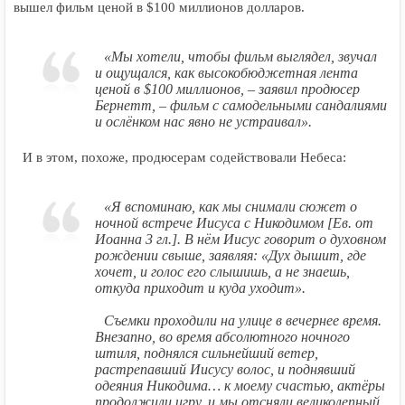
вышел фильм ценой в $100 миллионов долларов.
«Мы хотели, чтобы фильм выглядел, звучал
и ощущался, как высокобюджетная лента
ценой в $100 миллионов, – заявил продюсер
Бернетт, – фильм с самодельными сандалиями
и ослёнком нас явно не устраивал».
И в этом, похоже, продюсерам содействовали Небеса:
«Я вспоминаю, как мы снимали сюжет о
ночной встрече Иисуса с Никодимом [Ев. от
Иоанна 3 гл.]. В нём Иисус говорит о духовном
рождении свыше, заявляя: «Дух дышит, где
хочет, и голос его слышишь, а не знаешь,
откуда приходит и куда уходит».
Съемки проходили на улице в вечернее время.
Внезапно, во время абсолютного ночного
штиля, поднялся сильнейший ветер,
растрепавший Иисусу волос, и поднявший
одеяния Никодима… к моему счастью, актёры
продолжили игру, и мы отсняли великолепный