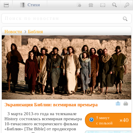
Стихи
Сценки
Новости
Библия
Экранизация Библии: всемирная премьера
3 марта 2013-го года на телеканале
5 минут
×40
History состоялась всемирная премьера
с пользой
10-тичасового исторического фильма
«Библия» [The Bible] от продюсеров