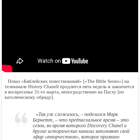
Показ «Библейских повествований» [«The Bible Series»] на
телеканале History Chanell продлится пять недель и закончится
в воскресенье 31-го марта, непосредственно на Пасху [по
католическому обряду].
«Так уж сложилось, – поделился Марк
Бернетт, – что предпасхальное время – это
сезон, во время которого Discovery Chanel и
другие исторические каналы заполняют свой
эфир «творчеством», которое призвано