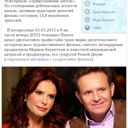
телесериала «Прикосновение ангела».
Реакции
По сообщениям рейтинговых агентств
канала, активная аудитория зрителей
Христианство
фильма составила 14,8 миллионов
Марк Бернетт
зрителей.
США
В воскресенье 03.03.2013 в 8-мь
часов вечера [EST] телеканал History
начал двухчасовую прайм-тайм трансляцию десятичасового
исторического художественного фильма, снятого легендарным
продюсером Марком Бернеттом и известной американской
актрисой и продюсером, его супругой Ромой Доуни
[
сокровенное интервью с создателями фильма
].