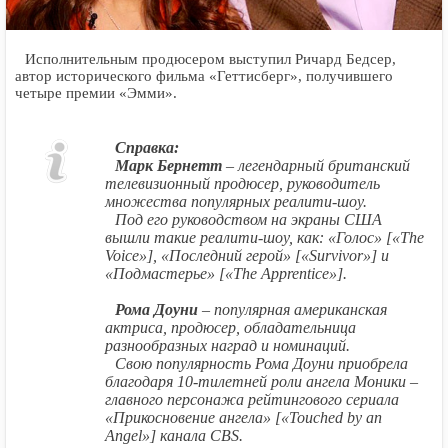
Исполнительным продюсером выступил Ричард Бедсер,
автор исторического фильма «Геттисберг», получившего
четыре премии «Эмми».
Справка:
Марк Бернетт
– легендарный британский
телевизионный продюсер, руководитель
множества популярных реалити-шоу.
Под его руководством на экраны США
вышли такие реалити-шоу, как: «Голос» [«The
Voice»], «Последний герой» [«Survivor»] и
«Подмастерье» [«The Apprentice»].
Рома Доуни
– популярная американская
актриса, продюсер, обладательница
разнообразных наград и номинаций.
Свою популярность Рома Доуни приобрела
благодаря 10-тилетней роли ангела Моники –
главного персонажа рейтингового сериала
«Прикосновение ангела» [«Touched by an
Angel»] канала CBS.