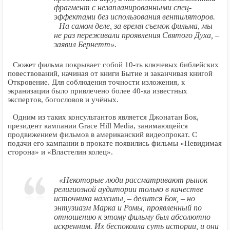
фрагмент с незапланированными спец-
эффектами без использования вентиляторов.
На самом деле, за время съемок фильма, мы
не раз переживали проявления Святого Духа, –
заявил Бернетт».
Сюжет фильма покрывает собой 10-ть ключевых библейских
повествований, начиная от книги Бытие и заканчивая книгой
Откровение. Для соблюдения точности изложения, к
экранизации было привлечено более 40-ка известных
экспертов, богословов и учёных.
Одним из таких консультантов является Джонатан Бок,
президент кампании Grace Hill Media, занимающейся
продвижением фильмов в американский видеопрокат. С
подачи его кампании в прокате появились фильмы «Невидимая
сторона» и «Властелин колец».
«Некоторые люди рассматривают рынок
религиозной аудитории только в качестве
источника наживы, – делится Бок, – но
энтузиазм Марка и Ромы, проявленный по
отношению к этому фильму был абсолютно
искренним. Их беспокоила суть истории, и они