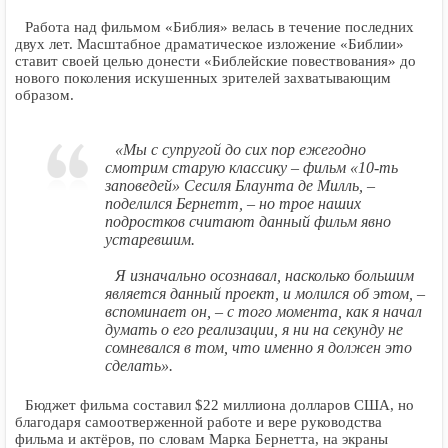
Работа над фильмом «Библия» велась в течение последних
двух лет. Масштабное драматическое изложение «Библии»
ставит своей целью донести «Библейские повествования» до
нового поколения искушенных зрителей захватывающим
образом.
«Мы с супругой до сих пор ежегодно
смотрим старую классику – фильм «10-ть
заповедей» Сесиля Блаунта де Милль, –
поделился Бернетт, – но трое наших
подростков считают данный фильм явно
устаревшим.
Я изначально осознавал, насколько большим
является данный проект, и молился об этом, –
вспоминает он, – с того момента, как я начал
думать о его реализации, я ни на секунду не
сомневался в том, что именно я должен это
сделать».
Бюджет фильма составил $22 миллиона долларов США, но
благодаря самоотверженной работе и вере руководства
фильма и актёров, по словам Марка Бернетта, на экраны