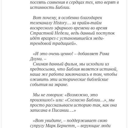
посеять сомнения в сердцах тех, кто верят в
истинность Библии.
Вот почему, я особенно благодарен
телеканалу History… за прайм-тайм
воскресного эфирного времени во время
Страстной Недели, ведь данный поступок
идёт вразрез с установившейся меди-
трендовой традицией».
«И это очень ценно! – добавляет Рома
Доуни. –
Снимая данный фильм, мы исходили из
предпосылки, что Библия является истиной,
наша же работа заключалась в том, чтобы
оживить эти исторические библейские
события на экране.
Мы не говорим: «Возможно, это
произошло!» или: «Согласно Библии…», мы
просто рассказываем историю так, как она
записана в Писании….»
«Вот увидите, – поддерживает свою
супругу Марк Бернетт, – верующие люди