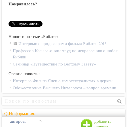
Понравилось?
Новости по теме «Библия»:
Интервью с продюсерами фильма Библия, 2013
Профессор Коэн закончил труд по исправлению ошибок
Библии
Семинар «Путешествие по Ветхому Завету»
Свежие новости:
Интервью Филипа Янси о гомосексуалистах в церкви
Обожествление Высшего Интеллекта – вопрос времени
Q.Информация:
авторов:
добавить
27
новость