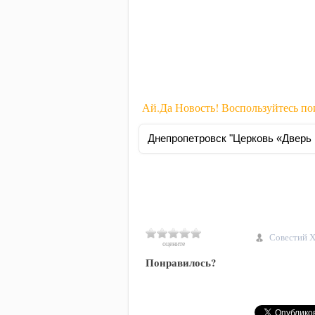
Ай.Да Новость! Воспользуйтесь п
Совестий Х
оцените
Понравилось?