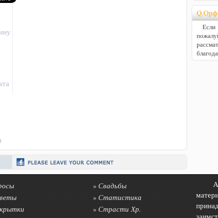
Q.Орф
Если В
ину
пожалу
расс
благод
кта
н
росы
Свадьбы
Авто
»
матер
веты
Статистика
»
прин
крытки
Страсти Хр.
»
заимс