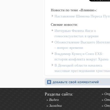
Новости по теме «Влияние»:
Наставление Шимона Переса Пут
Свежие новости:
Интервью Филипа Янси о
гомосексуалистах в церкви
Обожествление Высшего Интелле
– вопрос времени
Владимир Кунец и Союз ЕХБ:
история конфликта вокруг Храма
В Донецкой области начались
массовые преследования христиа
Разделы сайта:
Оп
»
Видео
От
»
»
Загадки
От
»
»