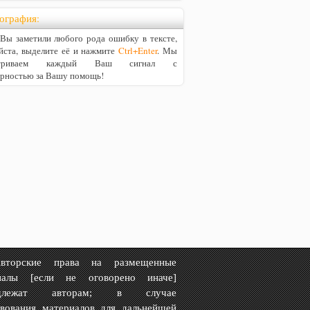
ография:
ы заметили любого рода ошибку в тексте,
йста, выделите её и нажмите
Ctrl+Enter
. Мы
матриваем каждый Ваш сигнал с
арностью за Вашу помощь!
рские права на размещенные
иалы [если не оговорено иначе]
адлежат авторам; в случае
твования материалов для дальнейшей