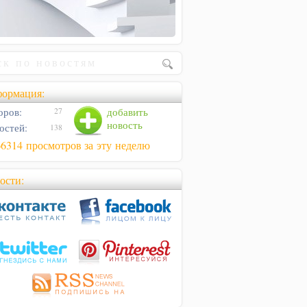
ормация:
оров:
добавить
27
новость
остей:
138
66314 просмотров за эту неделю
ости: