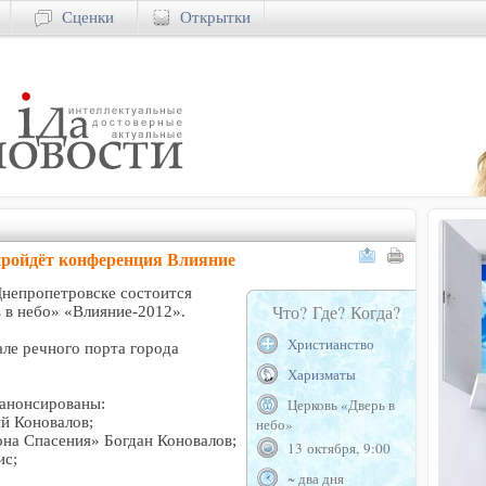
Сценки
Открытки
 пройдёт конференция Влияние
Днепропетровске состоится
Что? Где? Когда?
 в небо» «Влияние-2012».
Христианство
ле речного порта города
Харизматы
анонсированы:
Церковь «Дверь в
ий Коновалов;
небо»
она Спасения» Богдан Коновалов;
13 октября, 9:00
ис;
~ два дня