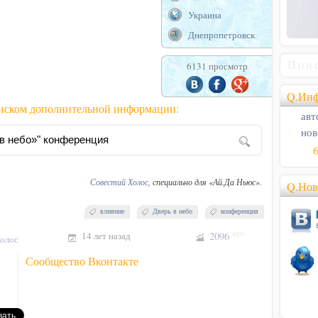
Украина
Днепропетровск
6131 просмотр
Q.Инф
оиском дополнительной информации:
авт
нов
Совестий Холос
, специально для «Ай.Да Ньюс».
Q.Нов
влияние
Дверь в небо
конференция
14 лет назад
2096
6131
олос
Сообщество Вконтакте