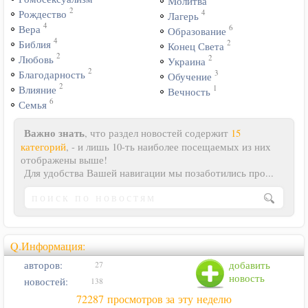
Молитва
2
4
Рождество
Лагерь
4
6
Вера
Образование
4
2
Библия
Конец Света
2
2
Любовь
Украина
2
3
Благодарность
Обучение
2
1
Влияние
Вечность
6
Семья
Важно знать
, что раздел новостей содержит
15
категорий
, - и лишь 10-ть наиболее посещаемых из них
отображены выше!
Для удобства Вашей навигации мы позаботились про...
Q.Информация:
авторов:
добавить
27
новость
новостей:
138
72287 просмотров за эту неделю