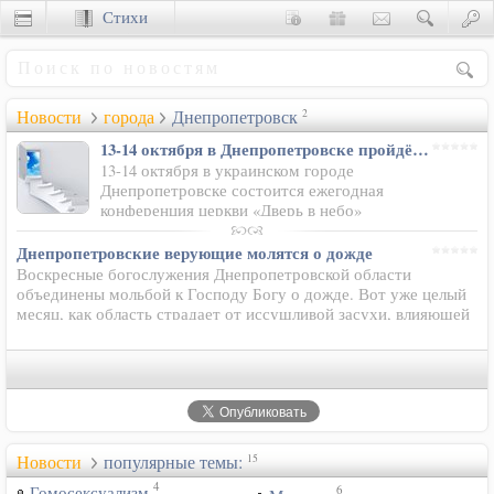
Стихи
Сценки
Новости
города
Днепропетровск
2
13-14 октября в Днепропетровске пройдёт конференция Влияние
13-14 октября в украинском городе
Днепропетровске состоится ежегодная
конференция церкви «Дверь в небо»
«Влияние-2012». Конференция пройдёт в конференц-зале
речного порта города Днепропетровск…
Днепропетровские верующие молятся о дожде
Воскресные богослужения Днепропетровской области
объединены мольбой к Господу Богу о дожде. Вот уже целый
месяц, как область страдает от иссушливой засухи, влияющей
на будущий урожай и самочувствие людей. Единство в
молитве достигли…
Новости
популярные темы:
15
4
6
Гомосексуализм