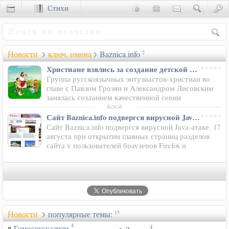
Стихи
Сценки
Новости
ключ. имена
Baznica.info
2
Христиане взялись за создание детской интерактивной Библии
Группа русскоязычных энтузиастов-христиан во
главе с Павлом Грозян и Александром Лисовским
занялась созданием качественной серии
библейских повествований для мобильных устройств, которую
смогут…
Сайт Baznica.info подвергся вирусной Java-атаке
Сайт Baznica.info подвергся вирусной Java-атаке. 17
августа при открытии главных страниц разделов
сайта у пользователей браузеров Firefox и
лицензионной антивирусной программы ESET Smart Security
5.X…
Новости
популярные темы:
15
4
4
Гомосексуализм