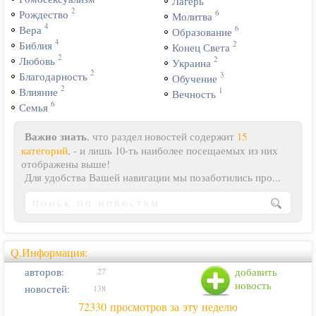
Лагерь
2
6
Рождество
Молитва
4
6
Вера
Образование
4
2
Библия
Конец Света
2
2
Любовь
Украина
2
3
Благодарность
Обучение
2
1
Влияние
Вечность
6
Семья
Важно знать
, что раздел новостей содержит
15
категорий
, - и лишь 10-ть наиболее посещаемых из них
отображены выше!
Для удобства Вашей навигации мы позаботились про...
Q.Информация:
авторов:
добавить
27
новость
новостей:
138
72330 просмотров за эту неделю