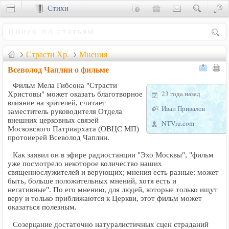
Стихи
Сценки
Страсти Хр.
Мнения
Всеволод Чаплин о фильме
Фильм Мела Гибсона "Страсти
23 года назад
Христовы" может оказать благотворное
влияние на зрителей, считает
Иван Привалов
заместитель руководителя Отдела
внешних церковных связей
NTVru.com
Московского Патриархата (ОВЦС МП)
протоиерей Всеволод Чаплин.
Как заявил он в эфире радиостанции "Эхо Москвы", "фильм
уже посмотрело некоторое количество наших
священнослужителей и верующих; мнения есть разные: может
быть, больше положительных мнений, хотя есть и
негативные". По его мнению, для людей, которые только ищут
веру и только приближаются к Церкви, этот фильм может
оказаться полезным.
Созерцание достаточно натуралистичных сцен страданий