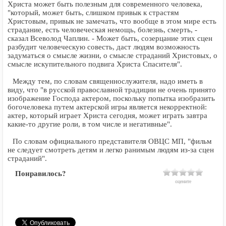
Христа может быть полезным для современного человека,
"который, может быть, слишком привык к страстям
Христовым, привык не замечать, что вообще в этом мире есть
страдание, есть человеческая немощь, болезнь, смерть, -
сказал Всеволод Чаплин. - Может быть, созерцание этих сцен
разбудит человеческую совесть, даст людям возможность
задуматься о смысле жизни, о смысле страданий Христовых, о
смысле искупительного подвига Христа Спасителя".
Между тем, по словам священнослужителя, надо иметь в
виду, что "в русской православной традиции не очень принято
изображение Господа актером, поскольку попытка изобразить
богочеловека путем актерской игры является некорректной:
актер, который играет Христа сегодня, может играть завтра
какие-то другие роли, в том числе и негативные".
По словам официального представителя ОВЦС МП, "фильм
не следует смотреть детям и легко ранимым людям из-за сцен
страданий".
Понравилось?
оцените