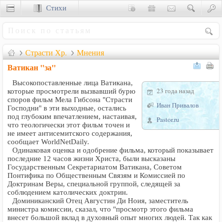
Стихи
Сценки
Страсти Хр.
Мнения
Ватикан "за"
Высокопоставленные лица Ватикана,
23 года назад
которые просмотрели вызвавший бурю
споров фильм Мела Гибсона "Страсти
Иван Привалов
Господни" в эти выходные, остались
под глубоким впечатлением, настаивая,
Pastor.ru
что теологически этот фильм точен и
не имеет антисемитского содержания,
сообщает WorldNetDaily.
Одинаковая оценка и одобрение фильма, который показывает
последние 12 часов жизни Христа, были высказаны
Государственным Секретариатом Ватикана, Советом
Понтифика по Общественным Связям и Комиссией по
Доктринам Веры, специальной группой, следящей за
соблюдением католических доктрин.
Доминиканский Отец Августин Ди Ноия, заместитель
министра комиссии, сказал, что "просмотр этого фильма
внесет большой вклад в духовный опыт многих людей. Так как