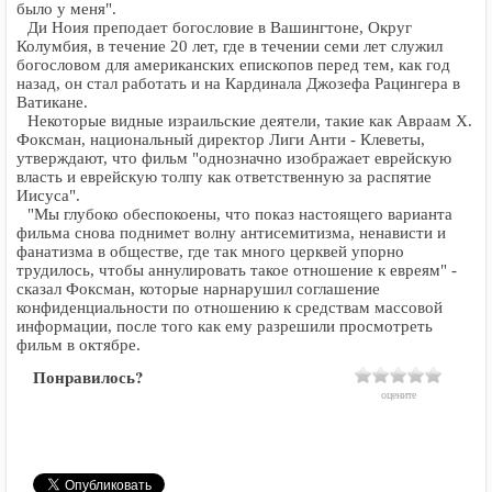
было у меня".
Ди Ноия преподает богословие в Вашингтоне, Округ
Колумбия, в течение 20 лет, где в течении семи лет служил
богословом для американских епископов перед тем, как год
назад, он стал работать и на Кардинала Джозефа Рацингера в
Ватикане.
Некоторые видные израильские деятели, такие как Авраам Х.
Фоксман, национальный директор Лиги Анти - Клеветы,
утверждают, что фильм "однозначно изображает еврейскую
власть и еврейскую толпу как ответственную за распятие
Иисуса".
"Мы глубоко обеспокоены, что показ настоящего варианта
фильма снова поднимет волну антисемитизма, ненависти и
фанатизма в обществе, где так много церквей упорно
трудилось, чтобы аннулировать такое отношение к евреям" -
сказал Фоксман, которые нарнарушил соглашение
конфиденциальности по отношению к средствам массовой
информации, после того как ему разрешили просмотреть
фильм в октябре.
Понравилось?
оцените