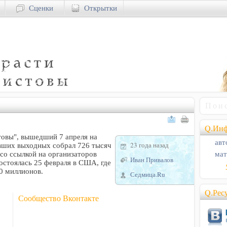
Сценки
Открытки
Q.Инф
овы", вышедший 7 апреля на
авт
23 года назад
увших выходных собрал 726 тысяч
мат
со ссылкой на организаторов
Иван Привалов
остоялась 25 февраля в США, где
0 миллионов.
Седмица.Ru
Q.Рес
Сообщество Вконтакте