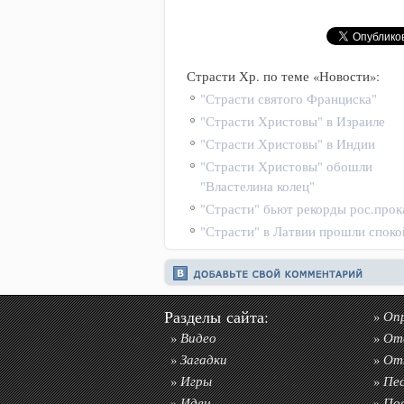
Страсти Хр. по теме «Новости»:
"Страсти святого Франциска"
"Страсти Христовы" в Израиле
"Страсти Христовы" в Индии
"Страсти Христовы" обошли
"Властелина колец"
"Страсти" бьют рекорды рос.прок
"Страсти" в Латвии прошли спок
Разделы сайта:
Оп
»
Видео
От
»
»
Загадки
От
»
»
Игры
Пе
»
»
Идеи
По
»
»