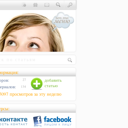
ормация:
оров:
добавить
27
статью
ериалов:
134
5097 просмотров за эту неделю
урсы: