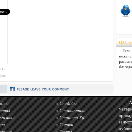
Q.Орф
Если В
пожалу
расс
благод
ата
ойно
росы
Свадьбы
Авто
»
матер
веты
Статистика
»
прин
крытки
Страсти Хр.
»
заимс
сни
Сценки
»
публик
слания
Тесты
»