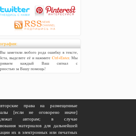
ография:
ы заметили любого рода ошибку в тексте,
йста, выделите её и нажмите
Ctrl+Enter
. Мы
матриваем каждый Ваш сигнал с
арностью за Вашу помощь!
рские права на размещенные
иалы [если не оговорено иначе]
адлежат авторам; в случае
твования материалов для дальнейшей
ации их в электронных или печатных