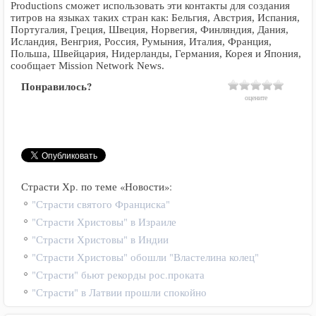
Productions сможет использовать эти контакты для создания
титров на языках таких стран как: Бельгия, Австрия, Испания,
Португалия, Греция, Швеция, Норвегия, Финляндия, Дания,
Исландия, Венгрия, Россия, Румыния, Италия, Франция,
Польша, Швейцария, Нидерланды, Германия, Корея и Япония,
сообщает Mission Network News.
Понравилось?
оцените
Страсти Хр. по теме «Новости»:
"Страсти святого Франциска"
"Страсти Христовы" в Израиле
"Страсти Христовы" в Индии
"Страсти Христовы" обошли "Властелина колец"
"Страсти" бьют рекорды рос.проката
"Страсти" в Латвии прошли спокойно