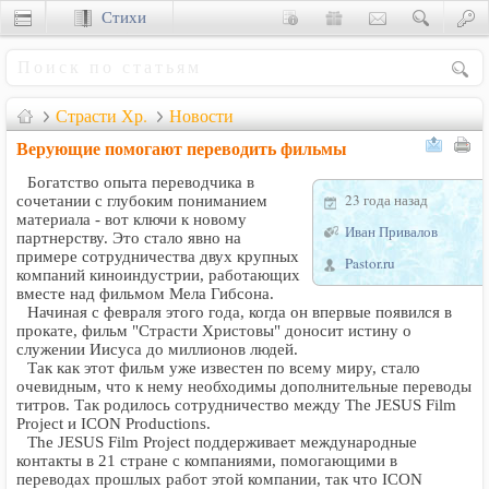
Стихи
Сценки
Страсти Хр.
Новости
Верующие помогают переводить фильмы
Богатство опыта переводчика в
23 года назад
сочетании с глубоким пониманием
материала - вот ключи к новому
Иван Привалов
партнерству. Это стало явно на
примере сотрудничества двух крупных
Pastor.ru
компаний киноиндустрии, работающих
вместе над фильмом Мела Гибсона.
Начиная с февраля этого года, когда он впервые появился в
прокате, фильм "Страсти Христовы" доносит истину о
служении Иисуса до миллионов людей.
Так как этот фильм уже известен по всему миру, стало
очевидным, что к нему необходимы дополнительные переводы
титров. Так родилось сотрудничество между The JESUS Film
Project и ICON Productions.
The JESUS Film Project поддерживает международные
контакты в 21 стране с компаниями, помогающими в
переводах прошлых работ этой компании, так что ICON