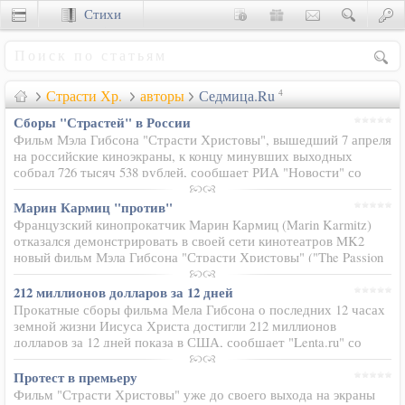
Стихи
Сценки
Страсти Хр.
авторы
Седмица.Ru
4
Сборы "Страстей" в России
Фильм Мэла Гибсона "Страсти Христовы", вышедший 7 апреля
на российские киноэкраны, к концу минувших выходных
собрал 726 тысяч 538 рублей, сообщает РИА "Новости" со
ссылкой на организаторов проката. Мировая премьера…
Марин Кармиц "против"
Французский кинопрокатчик Марин Кармиц (Marin Karmitz)
отказался демонстрировать в своей сети кинотеатров MK2
новый фильм Мэла Гибсона "Страсти Христовы" ("The Passion
of the Christ"). По его мнению, фильм является…
212 миллионов долларов за 12 дней
Прокатные сборы фильма Мела Гибсона о последних 12 часах
земной жизни Иисуса Христа достигли 212 миллионов
долларов за 12 дней показа в США, сообщает "Lenta.ru" со
ссылкой на CNN. За второй уикенд проката фильм "Страсти…
Протест в премьеру
Фильм "Страсти Христовы" уже до своего выхода на экраны