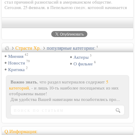
стал причиной разногласий в американском обществе.
Сегодня, 25 февраля, в Пепельную среду, которой начинается
пост в Католической церкви, картина Мэла Гибсона
"Страсти…
Страсти Хр.
популярные категории:
5
42
3
Мнения
Актеры
79
8
Новости
О фильме
2
Критика
Важно знать
, что раздел материалов содержит
5
категорий
, - и лишь 10-ть наиболее посещаемых из них
отображены выше!
Для удобства Вашей навигации мы позаботились про...
Q.Информация: