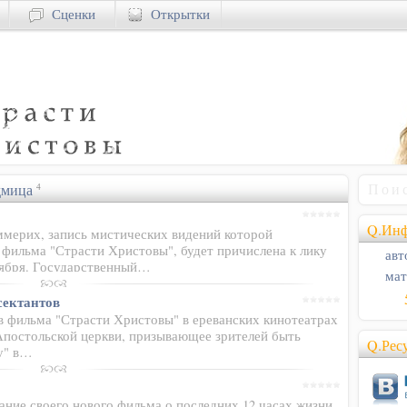
Сценки
Открытки
дмица
4
Q.Инф
мерих, запись мистических видений которой
 фильма "Страсти Христовы", будет причислена к лику
авт
тября. Государственный…
мат
сектантов
ов фильма "Страсти Христовы" в ереванских кинотеатрах
Апостольской церкви, призывающее зрителей быть
Q.Рес
у" в…
ание своего нового фильма о последних 12 часах жизни