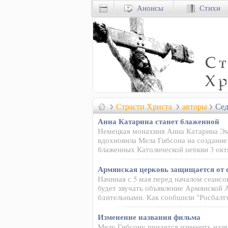
Анонсы
Стихи
Страсти Христа
авторы
Се
Анна Катарина станет блаженной
Немецкая монахиня Анна Катарина Эм
вдохновила Мела Гибсона на создание
блаженных Католической церкви 3 ок
Армянская церковь защищается от 
Начиная с 5 мая перед началом сеанс
будет звучать объявление Армянской 
бдительными. Как сообщили "Росбалт
Изменение названия фильма
Мелу Гибсону придется изменить назв