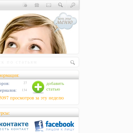
ормация:
оров:
добавить
27
статью
ериалов:
134
5097 просмотров за эту неделю
урсы: