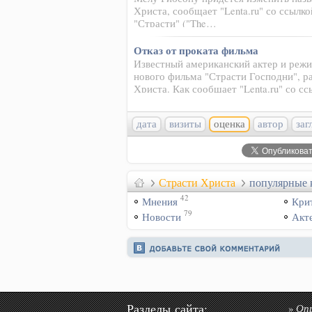
Христа, сообщает "Lenta.ru" со ссылк
"Страсти" ("The…
Отказ от проката фильма
Известный американский актер и режи
нового фильма "Страсти Господни", р
Христа. Как сообщает "Lenta.ru" со с
дата
визиты
оценка
автор
заг
Страсти Христа
популярные 
42
Мнения
Кри
79
Новости
Акт
Разделы сайта:
Оп
»