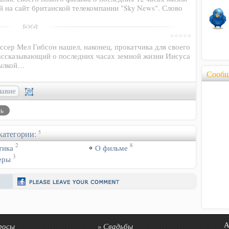
ой на сайт британской телекомпании "Sky News". Слово
ссер Мел Гибсон нашел, наконец, прокатчика для своего
ассказывающий о последних часах земной жизни Иисуса
сылкой…
Сообщ
лавие
категории:
5
2
8
тика
О фильме
3
еры
росы
Свадьбы
Авто
»