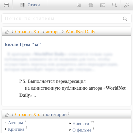
Стихи
Сценки
Страсти Хр.
авторы
WorldNet Daily
Билли Грэм "за"
К критерию «
WorldNet Daily
» относится только одна
публикация, кликните по её названию для того, чтобы
осуществить переход или дождитесь авто-переадресации,
которая произойдёт через одну-две секунды...
P.S. Выполняется переадресация
WorldNet
на единственную публикацию автора «
Daily
»...
Страсти Хр.
категории
5
3
79
Актеры
Новости
2
8
Критика
О фильме