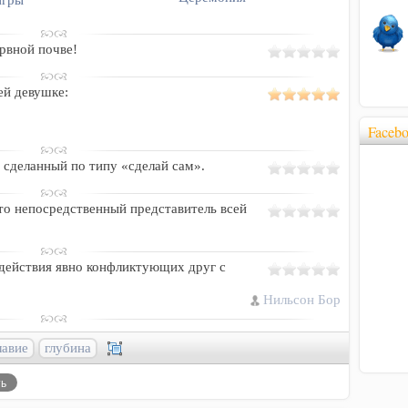
рвной почве!
ей девушке:
Faceb
, сделанный по типу «сделай сам».
это непосредственный представитель всей
одействия явно конфликтующих друг с
Нильсон Бор
лавие
глубина