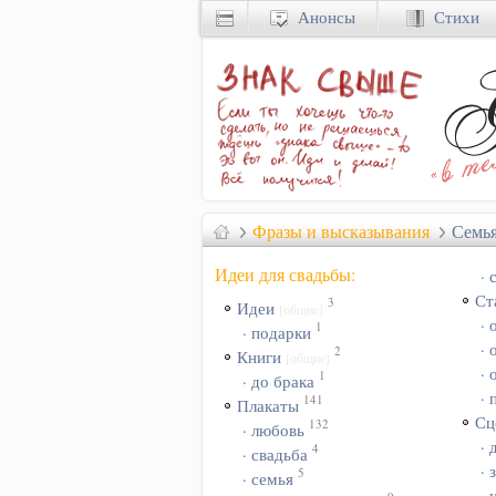
Анонсы
Стихи
Фразы и высказывания
Семь
Идеи для свадьбы:
·
Ст
3
Идеи
[общие]
· 
1
· подарки
· 
2
Книги
[общие]
·
1
· до брака
· 
141
Плакаты
Сц
132
· любовь
·
4
· свадьба
· 
5
· семья
· 