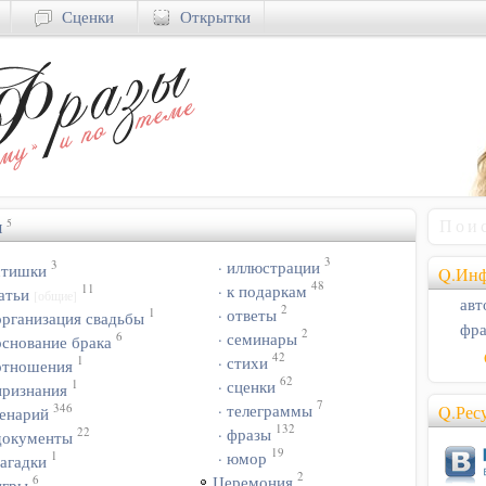
Сценки
Открытки
я
5
3
3
· иллюстрации
 стишки
Q.Инф
48
11
· к подаркам
атьи
[общие]
авт
2
1
· ответы
организация свадьбы
фра
2
6
· семинары
основание брака
42
1
· стихи
 отношения
62
1
· сценки
признания
7
346
· телеграммы
Q.Рес
енарий
132
22
· фразы
 документы
19
1
· юмор
загадки
2
6
Церемония
игры