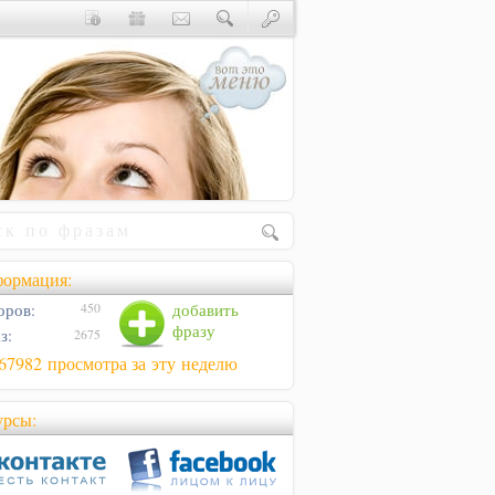
ормация:
оров:
добавить
450
фразу
з:
2675
67982 просмотра за эту неделю
урсы: