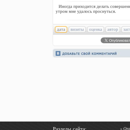
Иногда приходится делать совершен
утром мне удалось проснуться.
дата
визиты
оценка
автор
заг
Разделы сайта:
Оп
»