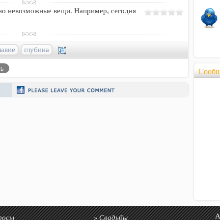
но невозможные вещи. Например, сегодня
лавие
глубина
Сообщ
росы
Свадьбы
Авто
»