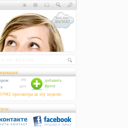
ормация:
оров:
добавить
450
фразу
з:
2675
67982 просмотра за эту неделю
урсы: