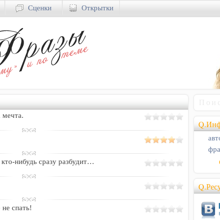
Сценки
Открытки
а мечта.
Q.Инф
авт
фра
о кто-нибудь сразу разбудит…
Q.Рес
 не спать!