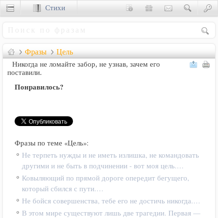
Стихи
Сценки
Фразы
Цель
Никогда не ломайте забор, не узнав, зачем его
поставили.
Понравилось?
Фразы по теме «Цель»:
Не терпеть нужды и не иметь излишка, не командовать
другими и не быть в подчинении - вот моя цель.…
Ковыляющий по прямой дороге опередит бегущего,
который сбился с пути.…
Не бойся совершенства, тебе его не достичь никогда.…
В этом мире существуют лишь две трагедии. Первая —