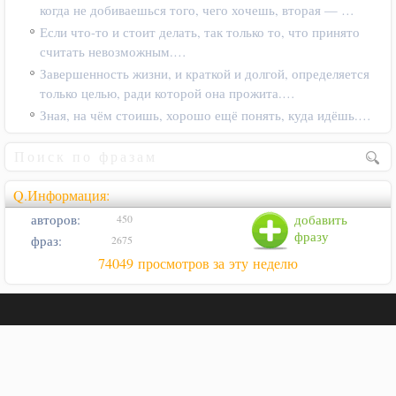
когда не добиваешься того, чего хочешь, вторая — …
Если что-то и стоит делать, так только то, что принято
считать невозможным.…
Завершенность жизни, и краткой и долгой, определяется
только целью, ради которой она прожита.…
Зная, на чём стоишь, хорошо ещё понять, куда идёшь.…
Q.Информация:
авторов:
добавить
450
фразу
фраз:
2675
74049 просмотров за эту неделю