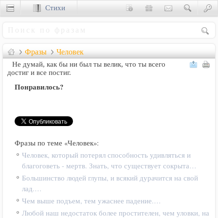
Стихи
Сценки
Фразы
Человек
Не думай, как бы ни был ты велик, что ты всего
достиг и все постиг.
Понравилось?
Фразы по теме «Человек»:
Человек, который потерял способность удивляться и
благоговеть - мертв. Знать, что существует сокрыта…
Большинство людей глупы, и всякий дурачится на свой
лад.…
Чем выше подъем, тем ужаснее падение.…
Любой наш недостаток более простителен, чем уловки, на