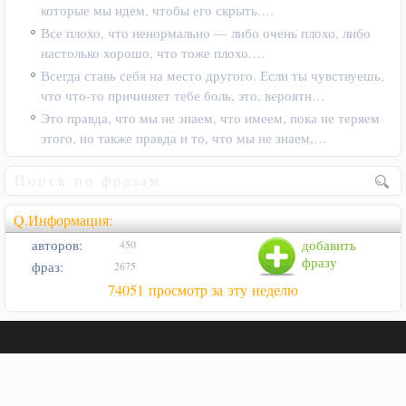
которые мы идем, чтобы его скрыть.…
Все плохо, что ненормально — либо очень плохо, либо
настолько хорошо, что тоже плохо.…
Всегда ставь себя на место другого. Если ты чувствуешь,
что что-то причиняет тебе боль, это, вероятн…
Это правда, что мы не знаем, что имеем, пока не теряем
этого, но также правда и то, что мы не знаем,…
Q.Информация:
авторов:
добавить
450
фразу
фраз:
2675
74051 просмотр за эту неделю