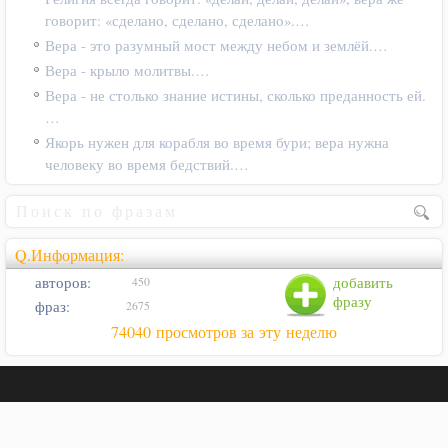
говорит: «сделано, сделано, сделано».…
Вера - это разумный мост между небом и землёй.…
Вера - крыло молитвы.…
Вера - не столько знание истины, сколько преданность ей.
…
Якорь нужен для корабля во время бури; вера нужна
человеку во время бедствий.…
Q.Информация:
авторов:
добавить
450
фразу
фраз:
2675
74040 просмотров за эту неделю