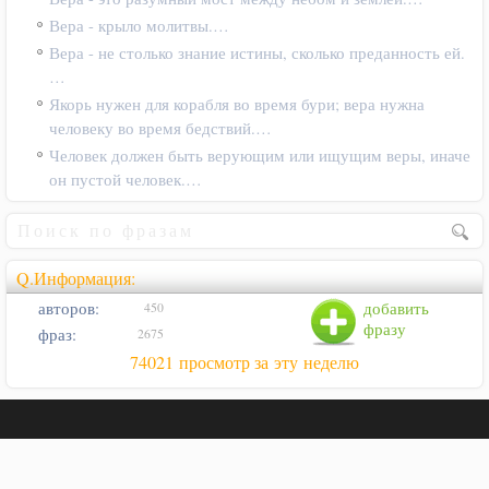
Вера - крыло молитвы.…
Вера - не столько знание истины, сколько преданность ей.
…
Якорь нужен для корабля во время бури; вера нужна
человеку во время бедствий.…
Человек должен быть верующим или ищущим веры, иначе
он пустой человек.…
Q.Информация:
авторов:
добавить
450
фразу
фраз:
2675
74021 просмотр за эту неделю