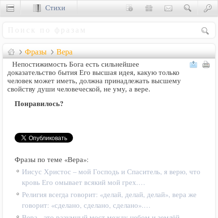
Стихи
Сценки
Фразы
Вера
Непостижимость Бога есть сильнейшее
доказательство бытия Его высшая идея, какую только
человек может иметь, должна принадлежать высшему
свойству души человеческой, не уму, а вере.
Понравилось?
Фразы по теме «Вера»:
Иисус Христос – мой Господь и Спаситель, я верю, что
кровь Его омывает всякий мой грех.…
Религия всегда говорит: «делай, делай, делай», вера же
говорит: «сделано, сделано, сделано».…
Вера - это разумный мост между небом и землёй.…