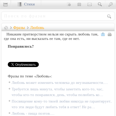
Стихи
Сценки
Фразы
Любовь
Никаким притворством нельзя ни скрыть любовь там,
где она есть, ни высказать ее там, где ее нет.
Понравилось?
Фразы по теме «Любовь»:
Любовь может изменить человека до неузнаваемости.…
Требуется лишь минута, чтобы заметить кого-то, час,
чтобы кто-то понравился, день, чтобы полюбить ко…
Посвящение кому-то твоей любви никогда не гарантирует,
что эти люди будут любить тебя в ответ! Не ра…
Любовь - пища поэтов.…