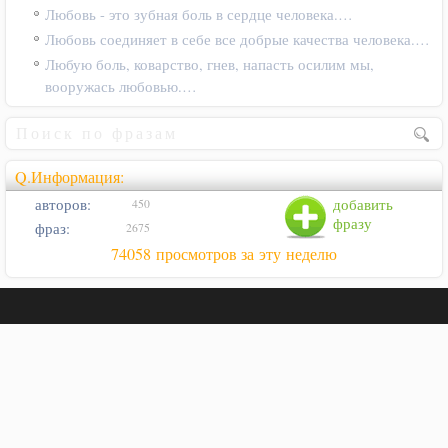
Любовь - это зубная боль в сердце человека.…
Любовь соединяет в себе все добрые качества человека.…
Любую боль, коварство, гнев, напасть осилим мы,
вооружась любовью.…
Q.Информация:
авторов:
добавить
450
фразу
фраз:
2675
74058 просмотров за эту неделю