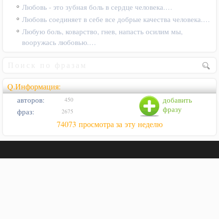
Любовь - это зубная боль в сердце человека.…
Любовь соединяет в себе все добрые качества человека.…
Любую боль, коварство, гнев, напасть осилим мы,
вооружась любовью.…
Q.Информация:
авторов:
добавить
450
фразу
фраз:
2675
74073 просмотра за эту неделю