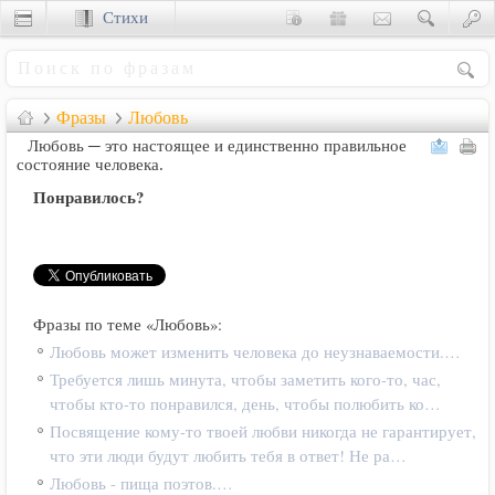
Стихи
Сценки
Фразы
Любовь
Любовь ─ это настоящее и единственно правильное
состояние человека.
Понравилось?
Фразы по теме «Любовь»:
Любовь может изменить человека до неузнаваемости.…
Требуется лишь минута, чтобы заметить кого-то, час,
чтобы кто-то понравился, день, чтобы полюбить ко…
Посвящение кому-то твоей любви никогда не гарантирует,
что эти люди будут любить тебя в ответ! Не ра…
Любовь - пища поэтов.…