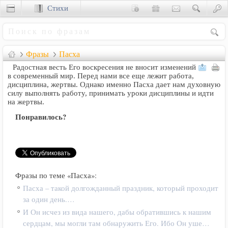
Стихи
Сценки
Фразы
Пасха
Радостная весть Его воскресения не вносит изменений
в современный мир. Перед нами все еще лежит работа,
дисциплина, жертвы. Однако именно Пасха дает нам духовную
силу выполнять работу, принимать уроки дисциплины и идти
на жертвы.
Понравилось?
Фразы по теме «Пасха»:
Пасха – такой долгожданный праздник, который проходит
за один день.…
И Он исчез из вида нашего, дабы обратившись к нашим
сердцам, мы могли там обнаружить Его. Ибо Он уше…