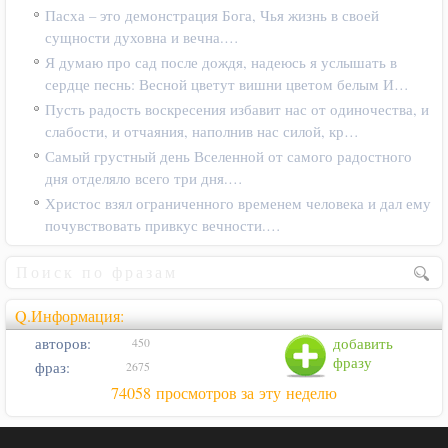
Пасха – это демонстрация Бога, Чья жизнь в своей
сущности духовна и вечна.…
Я думаю про сад после дождя, надеюсь я услышать в
сердце песнь: Весной цветут вишни цветом белым И…
Пусть радость воскресения избавит нас от одиночества, и
слабости, и отчаяния, наполнив нас силой, кр…
Самый грустный день Вселенной от самого радостного
дня отделяло всего три дня.…
Христос взял ограниченного временем человека и дал ему
почувствовать привкус вечности.…
Q.Информация:
авторов:
добавить
450
фразу
фраз:
2675
74058 просмотров за эту неделю