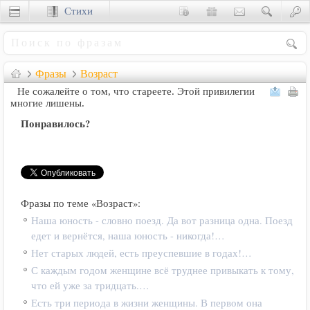
Стихи
Сценки
Фразы
Возраст
Не сожалейте о том, что стареете. Этой привилегии
многие лишены.
Понравилось?
Фразы по теме «Возраст»:
Наша юность - словно поезд. Да вот разница одна. Поезд
едет и вернётся, наша юность - никогда!…
Нет старых людей, есть преуспевшие в годах!…
С каждым годом женщине всё труднее привыкать к тому,
что ей уже за тридцать.…
Есть три периода в жизни женщины. В первом она