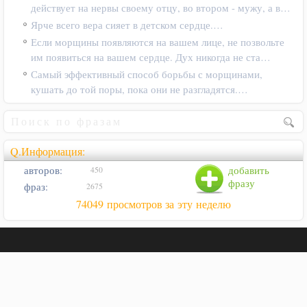
действует на нервы своему отцу, во втором - мужу, а в…
Ярче всего вера сияет в детском сердце.…
Если морщины появляются на вашем лице, не позвольте
им появиться на вашем сердце. Дух никогда не ста…
Самый эффективный способ борьбы с морщинами,
кушать до той поры, пока они не разгладятся.…
Q.Информация:
авторов:
добавить
450
фразу
фраз:
2675
74049 просмотров за эту неделю