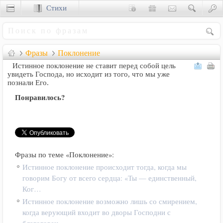
Стихи
Сценки
Фразы
Поклонение
Истинное поклонение не ставит перед собой цель
увидеть Господа, но исходит из того, что мы уже
познали Его.
Понравилось?
Фразы по теме «Поклонение»:
Истинное поклонение происходит тогда, когда мы
говорим Богу от всего сердца: «Ты — единственный,
Ког…
Истинное поклонение возможно лишь со смирением,
когда верующий входит во дворы Господни с