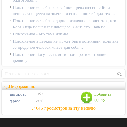
благоговен…
Поклонение есть благоговейное превознесение Бога,
основывающееся на значении его личностей для тех, …
Поклонение есть благодарное излияние сердец тех, кто
Бога-Отца познал как дающего, Сына его – как по…
Поклонение - это сама жизнь!…
Поклонение в церкви не может быть истинным, если вне
ее пределов человек живет для себя.…
Поклонение Богу - есть истинное противостояние
дьяволу.…
Q.Информация:
авторов:
добавить
450
фразу
фраз:
2675
74046 просмотров за эту неделю