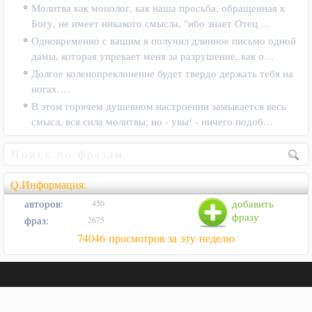
Молитва как монолог, как наша просьба, обращенная к
Богу, не имеет никакого смысла, "ибо знает Отец …
Одновременно с вашим я получил длинное письмо одной
дамы, которая упрекает меня за разрушение, как о…
Долгое коленопреклонение будет твердо держать тебя на
ногах.…
В этом горячем душевном настроении замыкается весь
смысл, вся сила молитвы; но - увы! - ничего подоб…
Q.Информация:
авторов:
добавить
450
фразу
фраз:
2675
74046 просмотров за эту неделю