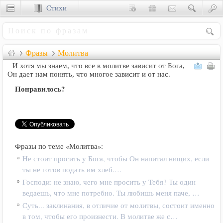
Стихи
Сценки
Фразы
Молитва
И хотя мы знаем, что все в молитве зависит от Бога,
Он дает нам понять, что многое зависит и от нас.
Понравилось?
Фразы по теме «Молитва»:
Не стоит просить у Бога, чтобы Он напитал нищих, если
ты не готов подать им хлеб.…
Господи: не знаю, чего мне просить у Тебя? Ты один
ведаешь, что мне потребно. Ты любишь меня паче, …
Суть... заклинания, в отличие от молитвы, состоит именно
в том, чтобы его произнести. В молитве же с…