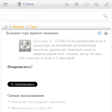
Стихи
Сценки
Фразы
Горе
Большое горе врачует меньшее.
Шекспир У.
- [1564-1616] английский поэт и
драматург, величайший англоязычный
писатель; драматург мирового класса;
национальный поэт Англии; автор 38 пьес,
154 сонетов, 4 поэм и 3 эпитафий.
Понравилось?
Свежие высказывания:
Влечение ума рождает уважение
Женская сила в слабости