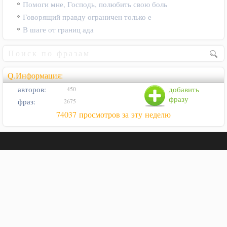
Помоги мне, Господь, полюбить свою боль
Говорящий правду ограничен только е
В шаге от границ ада
Q.Информация:
авторов:
добавить
450
фразу
фраз:
2675
74037 просмотров за эту неделю