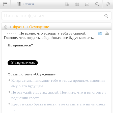
Стихи
Сценки
Фразы
Осуждение
Не важно, что говорят у тебя за спиной.
Главное, что, когда ты обернёшься все будут молчать.
Понравилось?
Фразы по теме «Осуждение»:
Когда сатана напомнит тебе о твоем прошлом, напомни
ему о его будущем.…
Не осуждайте других людей. Помните, что и вы стоите у
подножия креста.…
Крест нужно брать и нести, а не ставить его на человеке.
…