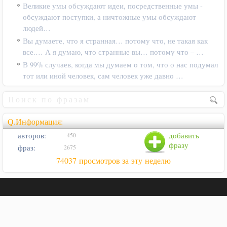
Великие умы обсуждают идеи, посредственные умы -
обсуждают поступки, а ничтожные умы обсуждают
людей…
Вы думаете, что я странная… потому что, не такая как
все.… А я думаю, что странные вы… потому что – …
В 99% случаев, когда мы думаем о том, что о нас подумал
тот или иной человек, сам человек уже давно …
Q.Информация:
авторов:
добавить
450
фразу
фраз:
2675
74037 просмотров за эту неделю