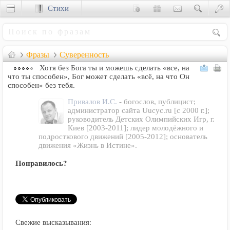
Стихи
Сценки
Фразы
Суверенность
Хотя без Бога ты и можешь сделать «все, на
что ты способен», Бог может сделать «всё, на что Он
способен» без тебя.
Привалов И.С.
- богослов, публицист;
администратор сайта Uucyc.ru [с 2000 г.];
руководитель Детских Олимпийских Игр, г.
Киев [2003-2011]; лидер молодёжного и
подросткового движений [2005-2012]; основатель
движения «Жизнь в Истине».
Понравилось?
Свежие высказывания: