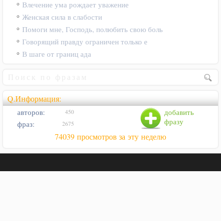
Влечение ума рождает уважение
Женская сила в слабости
Помоги мне, Господь, полюбить свою боль
Говорящий правду ограничен только е
В шаге от границ ада
Q.Информация:
авторов:
добавить
450
фразу
фраз:
2675
74039 просмотров за эту неделю