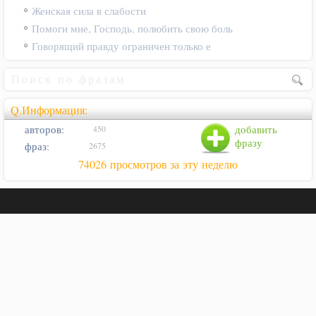
Женская сила в слабости
Помоги мне, Господь, полюбить свою боль
Говорящий правду ограничен только е
Q.Информация:
авторов:
добавить
450
фразу
фраз:
2675
74026 просмотров за эту неделю