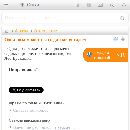
Стихи
Сценки
Фразы
Отношение
Одна роза может стать для меня садом
Одна роза может стать для меня
1 минута
×10
садом, один человек целым миром –
с пользой
Лео Бускаглиа
Понравилось?
Фразы по теме «Отношение»:
Списать погибшее
Свежие высказывания:
Влечение ума рождает уважение