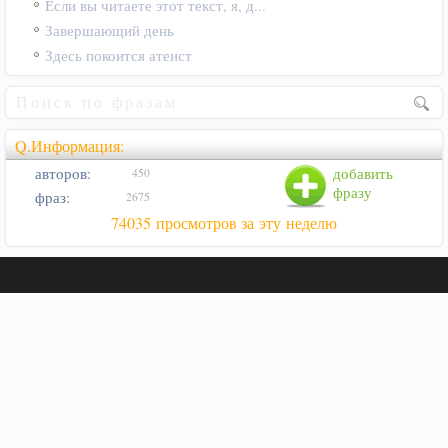
Если вы читаете этот текст, я, д...
Завершающий день
Здесь покоится атеист
Q.Информация:
авторов:
добавить
450
фразу
фраз:
2675
74035 просмотров за эту неделю