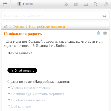
Стихи
Сценки
Фразы
Надгробные надписи
Наибольшая радость
Для меня нет большей радости, как слышать, что дети мои
ходят в истине, – 3 Иоанна 1:4, Библия.
Понравилось?
Фразы по теме «Надгробные надписи»:
Vocatus atque non vocatus
Великий суд Уинстона Черчилля
Влюблённый в жизнь
Всё кончено