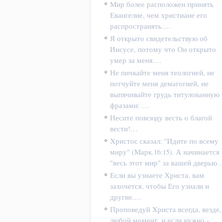
Мир более расположен принять
Евангелие, чем христиане его
распространять.…
Я открыто свидетельствую об
Иисусе, потому что Он открыто
умер за меня.…
Не пичкайте меня теологией, не
потчуйте меня демагогией, не
выпячивайте грудь титулованную
фразами: …
Несите повсюду весть о благой
вести!…
Христос сказал: "Идите по всему
миру" (Марк.16:15). А начинается
"весь этот мир" за вашей дверью
Если вы узнаете Христа, вам
захочется, чтобы Его узнали и
другие.…
Проповедуй Христа всегда, везде,
любой момент, и если нужно -