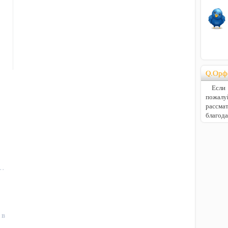
Q.Орф
Если В
пожалу
расс
благод
.…
 в