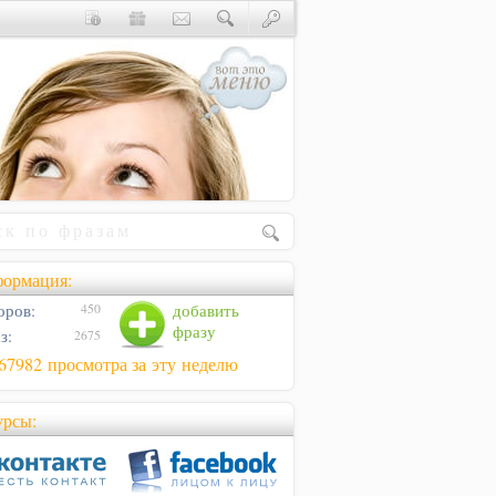
ормация:
оров:
добавить
450
фразу
з:
2675
67982 просмотра за эту неделю
урсы: