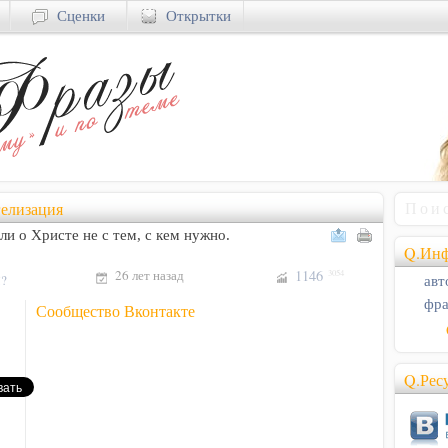
Сценки
Открытки
елизация
ли о Христе не с тем, с кем нужно.
Q.Инф
26 лет назад
1146
3054
авт
!?
фра
Сообщество Вконтакте
Q.Рес