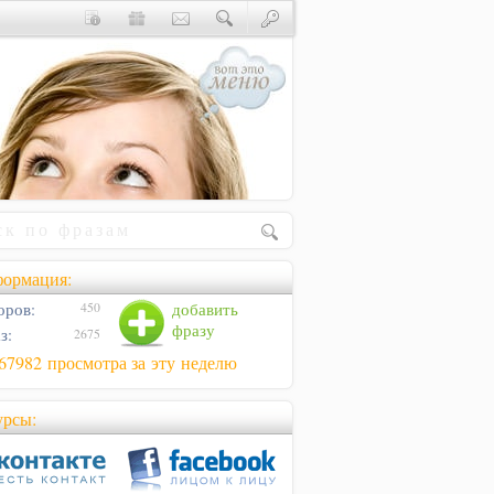
ормация:
оров:
добавить
450
фразу
з:
2675
67982 просмотра за эту неделю
урсы: