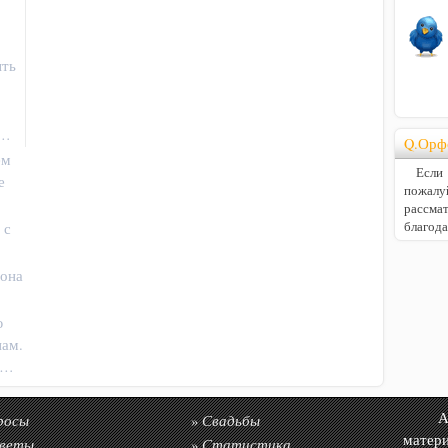
ыть
.…
Q.Орф
ем
Если В
е
пожалу
расс
благод
 с
 она
ю
нам.
о…
росы
Свадьбы
Авто
»
матер
веты
Статистика
»