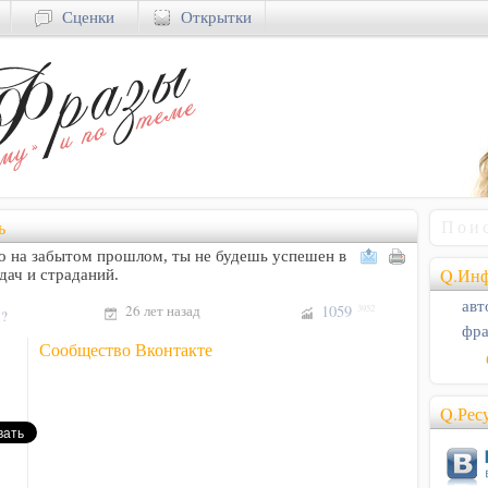
Сценки
Открытки
ь
о на забытом прошлом, ты не будешь успешен в
Q.Инф
дач и страданий.
авт
26 лет назад
1059
3952
!?
фра
Сообщество Вконтакте
Q.Рес