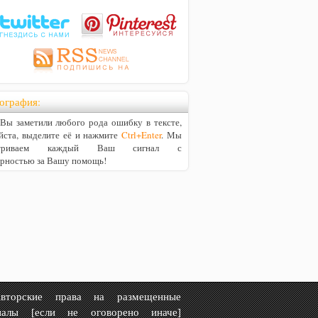
ография:
ы заметили любого рода ошибку в тексте,
йста, выделите её и нажмите
Ctrl+Enter
. Мы
матриваем каждый Ваш сигнал с
арностью за Вашу помощь!
рские права на размещенные
иалы [если не оговорено иначе]