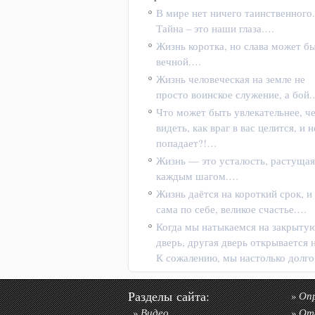
В мире нет ничего таинственного.
Тайна – это наши глаза.…
Жизнь коротка, но слава может б
вечной.…
Жизнь человеческая на земле не
просто воинское служение, а бой
Что может быть увлекательнее, ч
видеть, как враг в вас целится, и н
попадает?!…
Жизнь — это усталость, растущая
каждым шагом.…
Жизнь даётся на короткий срок, и
сама по себе, великое счастье.…
Когда мы натыкаемся на закрыту
дверь, другая дверь открывается 
К сожалению, мы настолько долг
Разделы сайта:
Оп
»
Видео
От
»
»